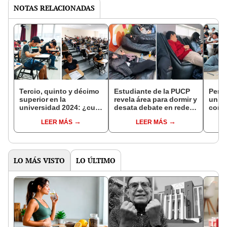
NOTAS RELACIONADAS
Tercio, quinto y décimo
Estudiante de la PUCP
Perú
superior en la
revela área para dormir y
unive
universidad 2024: ¿cuál
desata debate en redes:
cono
es mejor y cómo saber si
"¿Y las estatales para
ubica
LEER MÁS
LEER MÁS
formo parte?
cuándo?"
ofrec
LO MÁS VISTO
LO ÚLTIMO