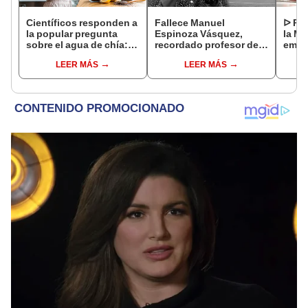
Científicos responden a
Fallece Manuel
ᐅ Poe
la popular pregunta
Espinoza Vásquez,
la Ma
sobre el agua de chía:
recordado profesor de
emot
¿realmente ayuda a
la UNI que se hizo viral
dedi
LEER MÁS
LEER MÁS
bajar de peso o es solo
por su icónica forma de
un mito viral?
enseñar