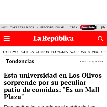
HOY
TINKA RESULTADOS
PRECIO DEL DÓLAR
7 DE AGOSTO
OLLANTA H
LO ÚLTIMO
POLÍTICA
OPINIÓN
ECONOMÍA
SOCIEDAD
MUNDO
CIE
Tendencias
18 May 2024 | 16:01 h
Esta universidad en Los Olivos
sorprende por su peculiar
patio de comidas: "Es un Mall
Plaza"