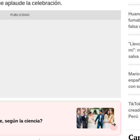
 aplaude la celebración.
Huanc
fumab
falsa 
"Llevo
mí": 
salva 
Mario
españ
con su
amor 
gastr
TikTo
cread
Perú:
e, según la ciencia?
puede
1.000
Car