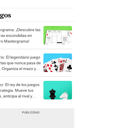
egos
rgrama: ¡Descubre las
ras escondidas en
ro Mastergrama!
rio: El legendario juego
rtas que nunca pasa de
 Organiza el mazo y
stra tu habilidad.
z: El rey de los juegos
trategia. Mueve tus
, anticipa al rival y
gue el jaque mate.