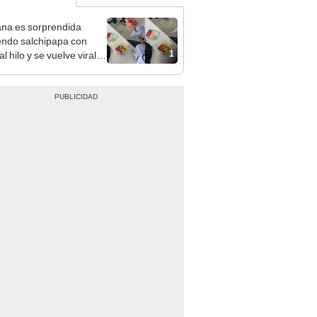
na es sorprendida
ndo salchipapa con
1
l hilo y se vuelve viral:
alchipapita"