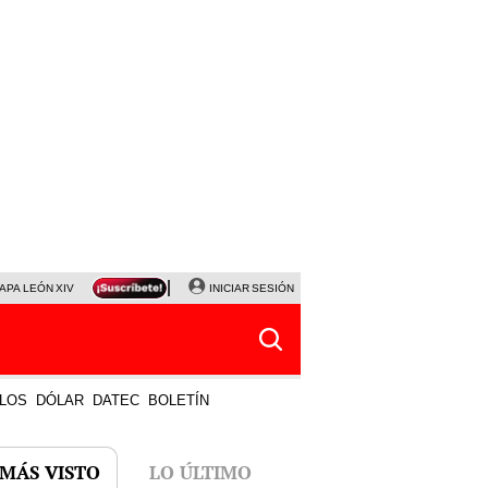
APA LEÓN XIV
NALDY SALDAÑA
INICIAR SESIÓN
LA BELLA LUZ
MAGALY MEDINA
HORÓS
LOS
DÓLAR
DATEC
BOLETÍN
 MÁS VISTO
LO ÚLTIMO