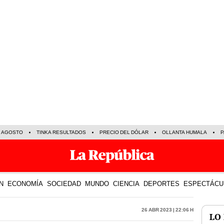
E AGOSTO
TINKA RESULTADOS
PRECIO DEL DÓLAR
OLLANTA HUMALA
P
N
ECONOMÍA
SOCIEDAD
MUNDO
CIENCIA
DEPORTES
ESPECTÁCU
26 Abr 2023 | 22:06 h
LO