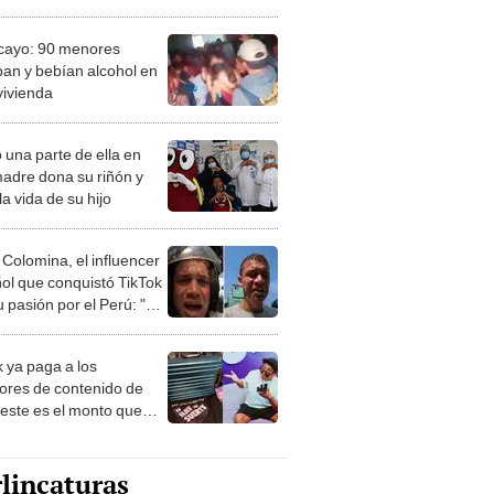
ayo: 90 menores
an y bebían alcohol en
vivienda
 una parte de ella en
madre dona su riñón y
la vida de su hijo
 Colomina, el influencer
ol que conquistó TikTok
 pasión por el Perú: "Mi
nació por la
onomía"
k ya paga a los
ores de contenido de
 este es el monto que
s llegar a cobrar por
 vistas
lincaturas