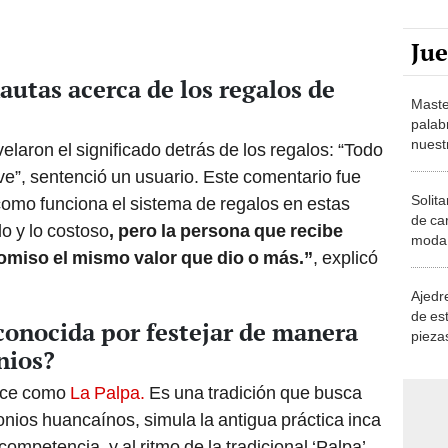
Ju
autas acerca de los regalos de
Maste
palab
nuest
laron el significado detrás de los regalos: “Todo
e”, sentenció un usuario. Este comentario fue
Solita
como funciona el sistema de regalos en estas
de ca
lo y lo costoso
, pero la persona que recibe
moda.
miso el mismo valor que dio o más.”
, explicó
demue
Ajedre
de es
conocida por festejar de manera
piezas
nios?
consi
noce como
La Palpa.
Es una tradición que busca
onios huancaínos, simula la antigua práctica inca
mpetencia, y al ritmo de la tradicional ‘Palpa’,