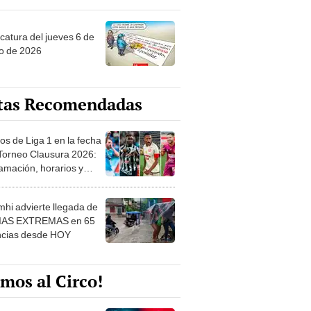
ncatura del jueves 6 de
o de 2026
tas Recomendadas
os de Liga 1 en la fecha
 Torneo Clausura 2026:
amación, horarios y
 ver
hi advierte llegada de
IAS EXTREMAS en 65
ncias desde HOY
mos al Circo!