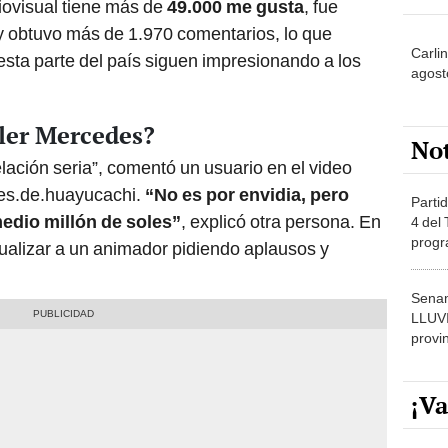
diovisual tiene más de
49.000 me gusta
, fue
 obtuvo más de 1.970 comentarios, lo que
Carli
esta parte del país siguen impresionando a los
agost
iler Mercedes?
No
ación seria”, comentó un usuario en el video
es.de.huayucachi.
“No es por envidia, pero
Partid
edio millón de soles”
, explicó otra persona. En
4 del
progr
ualizar a un animador pidiendo aplausos y
dónde
Senam
LLUV
provi
¡Va