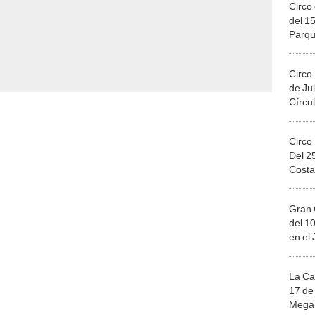
Circo 
del 15
Parqu
Migue
Circo
de Jul
Círcul
Circo
Del 2
Costa
Gran 
del 10
en el
La Ca
17 de 
Mega 