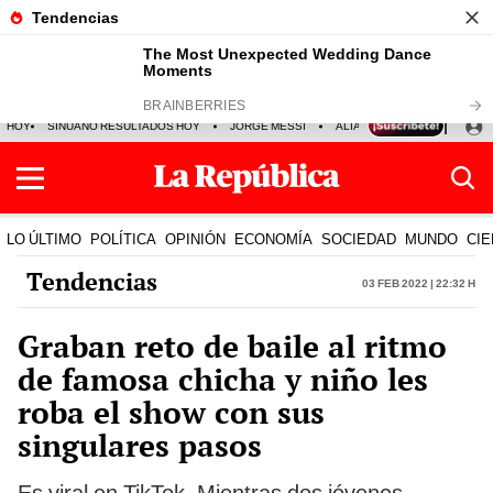
HOY
SINUANO RESULTADOS HOY
JORGE MESSI
ALIANZA LIMA VS SPORT BO
LO ÚLTIMO
POLÍTICA
OPINIÓN
ECONOMÍA
SOCIEDAD
MUNDO
CIE
Tendencias
03 Feb 2022 | 22:32 h
Graban reto de baile al ritmo
de famosa chicha y niño les
roba el show con sus
singulares pasos