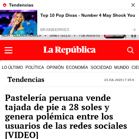
HOY
OLLANTA HUMALA
JANET TELLO
7 DE AGOSTO
TINKA RESULTADOS
LO ÚLTIMO
POLÍTICA
OPINIÓN
ECONOMÍA
SOCIEDAD
MUNDO
CIE
Tendencias
23 Jul 2020 | 7:35 h
Pastelería peruana vende
tajada de pie a 28 soles y
genera polémica entre los
usuarios de las redes sociales
[VIDEO]