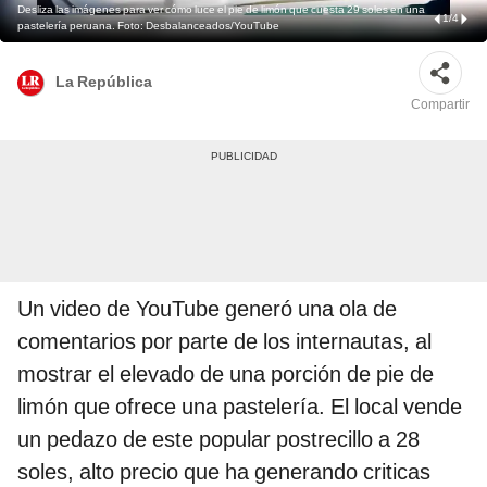
Desliza las imágenes para ver cómo luce el pie de limón que cuesta 29 soles en una
1
/
4
pastelería peruana. Foto: Desbalanceados/YouTube
La República
Compartir
Un video de YouTube generó una ola de
comentarios por parte de los internautas, al
mostrar el elevado de una porción de pie de
limón que ofrece una pastelería. El local vende
un pedazo de este popular postrecillo a 28
soles, alto precio que ha generando criticas