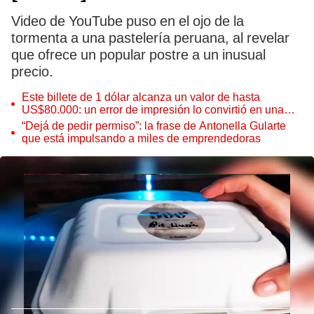
Video de YouTube puso en el ojo de la
tormenta a una pastelería peruana, al revelar
que ofrece un popular postre a un inusual
precio.
Este billete de 1 dólar alcanza un valor de hasta
US$80.000: un error de impresión lo convirtió en una
pieza única que hoy buscan coleccionistas de todo el
“Dejá de pedir permiso”: la frase de Antonella Gularte
mundo
que está impulsando a miles de emprendedoras