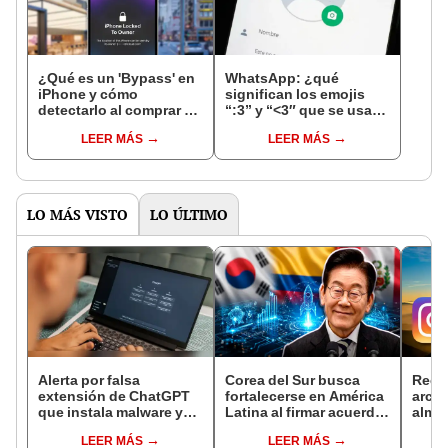
¿Qué es un 'Bypass' en
WhatsApp: ¿qué
iPhone y cómo
significan los emojis
detectarlo al comprar un
“:3” y “<3″ que se usan
celular de Apple usado?
en los chats?
LEER MÁS
LEER MÁS
LO MÁS VISTO
LO ÚLTIMO
Alerta por falsa
Corea del Sur busca
Reco
extensión de ChatGPT
fortalecerse en América
archi
que instala malware y
Latina al firmar acuerdo
alma
roba cookies de
clave con un país para
socia
LEER MÁS
LEER MÁS
Facebook
proyectos de tecnología