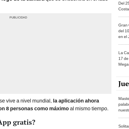
Del 2
Costa
Gran 
del 10
en el
La Ca
17 de 
Mega 
Ju
Maste
se vive a nivel mundial,
la aplicación ahora
palab
con 8 personas como máximo
al mismo tiempo.
nuest
pp gratis?
Solita