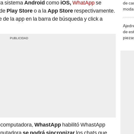
ra sistema
Android
como
iOS,
WhatApp
se
de ca
moda.
 de
Play Store
o a la
App Store
respectivamente.
demue
 de la app en la barra de búsqueda y click a
Ajedre
de es
piezas
consi
e computadora,
WhastApp
habilitó WhastApp
mputadora
se podrá sincronizar
los chats que