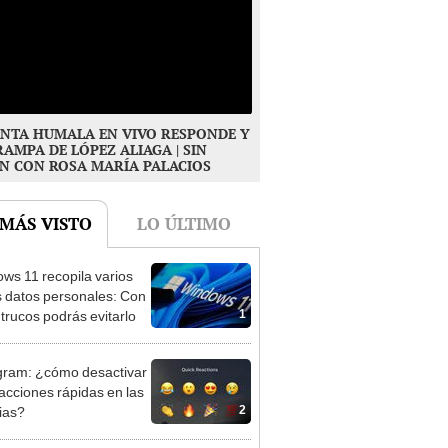
NTA HUMALA EN VIVO RESPONDE Y
RAMPA DE LÓPEZ ALIAGA | SIN
N CON ROSA MARÍA PALACIOS
 MÁS VISTO
LO ÚLTIMO
ws 11 recopila varios
s datos personales: Con
1
 trucos podrás evitarlo
gram: ¿cómo desactivar
eacciones rápidas en las
2
rias?