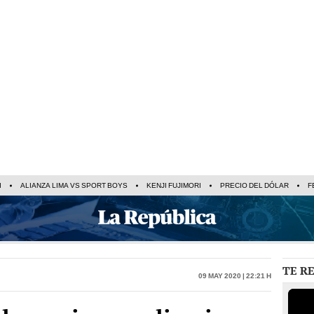
I
ALIANZA LIMA VS SPORT BOYS
KENJI FUJIMORI
PRECIO DEL DÓLAR
F
TE R
09 May 2020 | 22:21 h