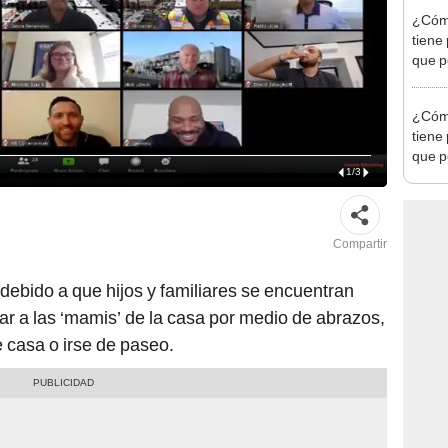
¿Cómo
tiene
que p
lenta
¿Cómo
tiene
que p
1
/
3
lenta
Compartir
debido a que hijos y familiares se encuentran
ar a las ‘mamis’ de la casa por medio de abrazos,
e casa o irse de paseo.