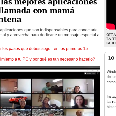
 las mejores aplicaciones
ollamada con mamá
entena
 aplicaciones que son indispensables para conectarte
OLLA
ecial y aprovecha para dedicarle un mensaje especial a
LA T
GUIO
 los pasos que debes seguir en los primeros 15
LO
miento a tu PC y por qué es tan necesario hacerlo?
Windo
de tu
estos
Insta
las r
histo