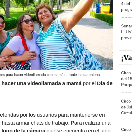
4 del
progr
dónde
Senam
LLUV
provi
¡Va
Circo 
iones para hacer videollamada con mamá durante la cuarentena
del 15
a hacer una videollamada a mamá
por el
Día de
Parqu
Migue
Circo
de Jul
Círcul
referidas por los usuarios para mantenerse en
 hasta armar chats de trabajo. Para realizar una
Circo
l
logo de la cámara
que se encuentra en el lado