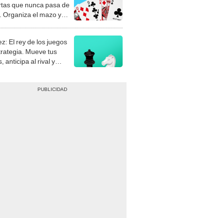
rtas que nunca pasa de
 Organiza el mazo y
stra tu habilidad.
z: El rey de los juegos
trategia. Mueve tus
, anticipa al rival y
gue el jaque mate.