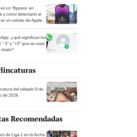
es un 'Bypass' en
e y cómo detectarlo al
ar un celular de Apple
o?
App: ¿qué significan los
 “:3” y “<3″ que se usan
s chats?
lincaturas
ncatura del sábado 8 de
o de 2026
tas Recomendadas
os de Liga 1 en la fecha