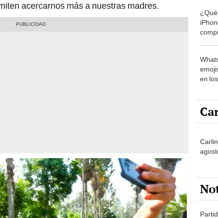
miten acercarnos más a nuestras madres.
¿Qué 
iPhon
compr
usad
Whats
emojis
en lo
Car
Carli
agost
No
Partid