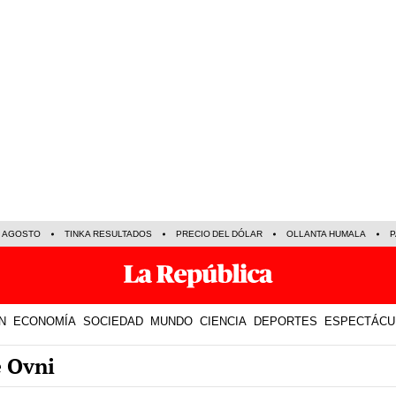
E AGOSTO
TINKA RESULTADOS
PRECIO DEL DÓLAR
OLLANTA HUMALA
P
N
ECONOMÍA
SOCIEDAD
MUNDO
CIENCIA
DEPORTES
ESPECTÁCU
e Ovni