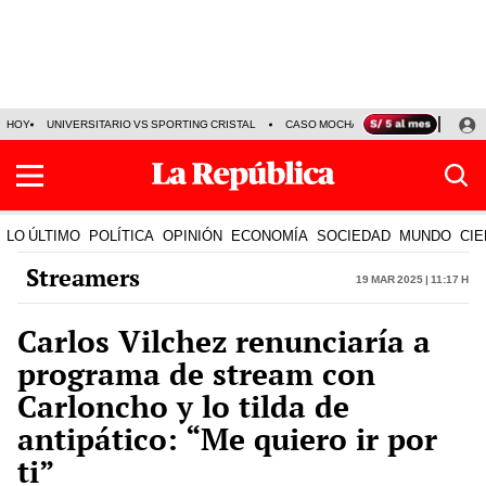
HOY
UNIVERSITARIO VS SPORTING CRISTAL
CASO MOCHASUELDOS
MIGUEL
LO ÚLTIMO
POLÍTICA
OPINIÓN
ECONOMÍA
SOCIEDAD
MUNDO
CIE
Streamers
19 Mar 2025 | 11:17 h
Carlos Vilchez renunciaría a
programa de stream con
Carloncho y lo tilda de
antipático: “Me quiero ir por
ti”