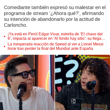
Comediante también expresó su malestar en el
programa de stream '¿Ahora qué?', afirmando
su intención de abandonarlo por la actitud de
Carloncho.
¡Ya está en Perú! Edgar Vivar, estrella de ‘El chavo del
8’, impacta al aparecer en ‘Al fondo hay sitio’: su llegada
remecerá a los Gonzales
La inesperada reacción de Speed al ver a Lionel Messi
llorar tras perder la final del Mundial ante España