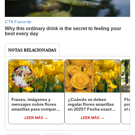
NOTAS RELACIONADAS
Frases, imágenes y
¿Cuándo se deben
Flore
mensajes sobre flores
regalar flores amarillas
profu
amarillas para compartir
en 2025? Fecha exacta y
el mo
este 21 de marzo con
origen de esta tradición
todo
LEER MÁS
LEER MÁS
alguien especial
obse