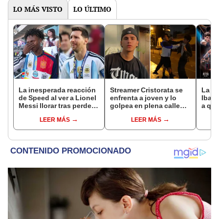
LO MÁS VISTO
LO ÚLTIMO
La inesperada reacción
Streamer Cristorata se
La Ve
de Speed al ver a Lionel
enfrenta a joven y lo
Ibai 
Messi llorar tras perder
golpea en plena calle
a qué
la final del Mundial ante
tras molestarlo en vivo
grati
LEER MÁS
LEER MÁS
España
del s
Twit
TikT