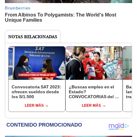
NOTAS RELACIONADAS
Convocatoria SAT 2023:
¿Buscas empleo en el
Banc
ofrecen sueldos desde
Estado?
lanza
los S/1.500
CONVOCATORIAS del 1
traba
al 9 de julio con
S/2.4
LEER MÁS
LEER MÁS
SUELDOS de hasta
S/11.000