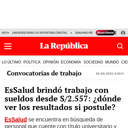
HOY
UNIVERSITARIO VS SPORTING CRISTAL
SINUANO RESULTADOS HOY
CA
LO ÚLTIMO
POLÍTICA
OPINIÓN
ECONOMÍA
SOCIEDAD
MUNDO
CIE
Convocatorias de trabajo
08 Jul 2023 | 5:00 h
EsSalud brindó trabajo con
sueldos desde S/2.557: ¿dónde
ver los resultados si postule?
EsSalud
se encuentra en búsqueda de
personal que cuente con título universitario y