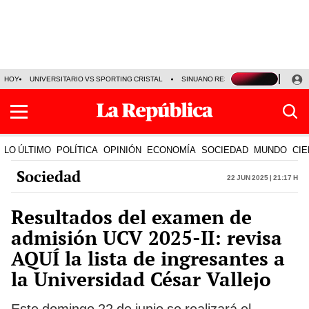
HOY
UNIVERSITARIO VS SPORTING CRISTAL
SINUANO RESULTADOS HOY
CA
LO ÚLTIMO
POLÍTICA
OPINIÓN
ECONOMÍA
SOCIEDAD
MUNDO
CIE
Sociedad
22 Jun 2025 | 21:17 h
Resultados del examen de
admisión UCV 2025-II: revisa
AQUÍ la lista de ingresantes a
la Universidad César Vallejo