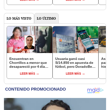
de mesa para este 4 de
octubre en el link oficial
de la ONPE
LO MÁS VISTO
LO ÚLTIMO
Encuentran en
Usuaria ganó casi
Ases
Chorrillos a menor que
S/14.850 en apuesta de
para 
desapareció por 4 días
fútbol, pero DoradoBet
hiere
tras ser captada por
se negó a pagar:
Barri
LEER MÁS
LEER MÁS
sujeto que conoció en
Indecopi multó a la
Cerc
Roblox: PNP busca al
empresa con más de S/
implicado
19.000