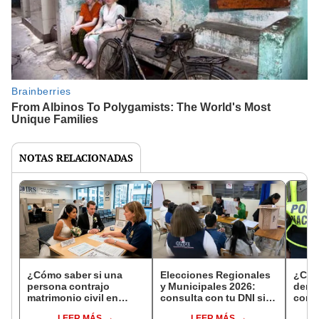
NOTAS RELACIONADAS
¿Cómo saber si una
Elecciones Regionales
¿Cóm
persona contrajo
y Municipales 2026:
denun
matrimonio civil en
consulta con tu DNI si
con 
Reniec?
fuiste elegido miembro
LEER MÁS
LEER MÁS