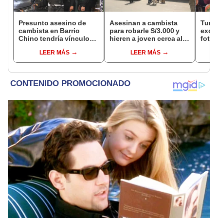
Presunto asesino de
Asesinan a cambista
Turis
cambista en Barrio
para robarle S/3.000 y
exces
Chino tendría vínculos
hieren a joven cerca al
fotog
con el Tren de Aragua:
Barrio Chino en Lima
alpa
LEER MÁS
LEER MÁS
PNP revela marcaje
Cercado
Seren
dine