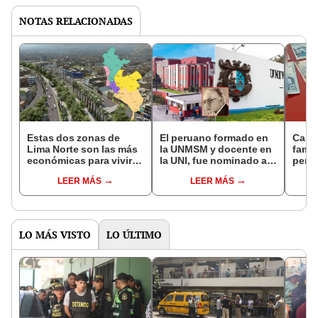
NOTAS RELACIONADAS
Estas dos zonas de
El peruano formado en
Capt
Lima Norte son las más
la UNMSM y docente en
famil
económicas para vivir
la UNI, fue nominado al
pens
en la capital: cuesta
Premio Nobel de Física:
Olivo
LEER MÁS
LEER MÁS
S/3.379 por m²
una avenida en Los
polic
Olivos lleva su nombre
adul
LO MÁS VISTO
LO ÚLTIMO