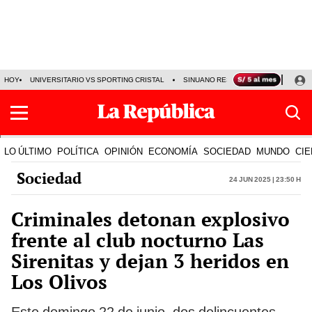
HOY
UNIVERSITARIO VS SPORTING CRISTAL
SINUANO RESULTADOS HOY
CA
LO ÚLTIMO
POLÍTICA
OPINIÓN
ECONOMÍA
SOCIEDAD
MUNDO
CIE
Sociedad
24 Jun 2025 | 23:50 h
Criminales detonan explosivo
frente al club nocturno Las
Sirenitas y dejan 3 heridos en
Los Olivos