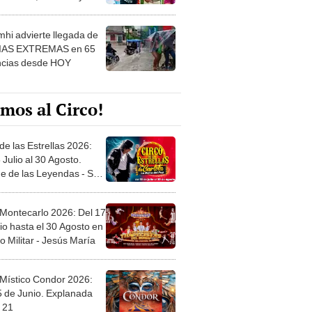
 ver
hi advierte llegada de
IAS EXTREMAS en 65
ncias desde HOY
mos al Circo!
de las Estrellas 2026:
 Julio al 30 Agosto.
e de las Leyendas - San
l
 Montecarlo 2026: Del 17
io hasta el 30 Agosto en
o Militar - Jesús María
 Místico Condor 2026:
5 de Junio. Explanada
 21