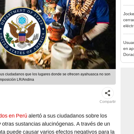
desca
Jocke
cerrad
eléct
abrir
Usuar
en ap
Dorad
Indec
con m
sus ciudadanos que los lugares donde se ofrecen ayahuasca no son
omposición LR/Andina
Compartir
dos en Perú
alertó a sus ciudadanos sobre los
y otras sustancias alucinógenas. A través de un
ta puede causar varios efectos negativos para la