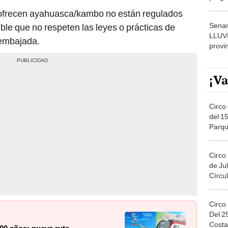
dónde
 ofrecen ayahuasca/kambo no están regulados
Senam
ble que no respeten las leyes o prácticas de
LLUV
 embajada.
provi
¡Va
Circo 
del 15
Parqu
Migue
Circo
de Jul
Círcul
Circo
Del 2
Costa