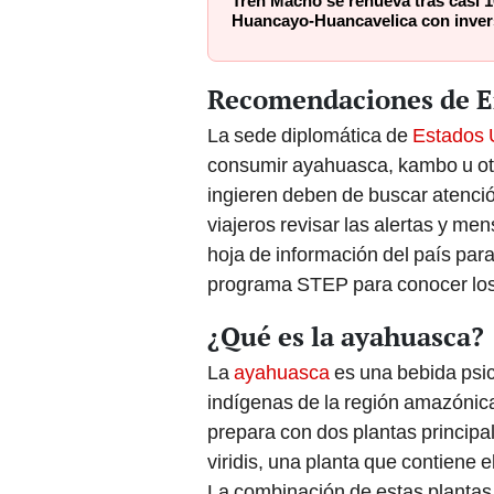
Tren Macho se renueva tras casi 1
Huancayo-Huancavelica con inver
Recomendaciones de E
La sede diplomática de
Estados 
consumir ayahuasca, kambo u otr
ingieren deben de buscar atenci
viajeros revisar las alertas y me
hoja de información del país para
programa STEP para conocer los
¿Qué es la ayahuasca?
La
ayahuasca
es una bebida psic
indígenas de la región amazónica
prepara con dos plantas principal
viridis, una planta que contiene 
La combinación de estas plantas