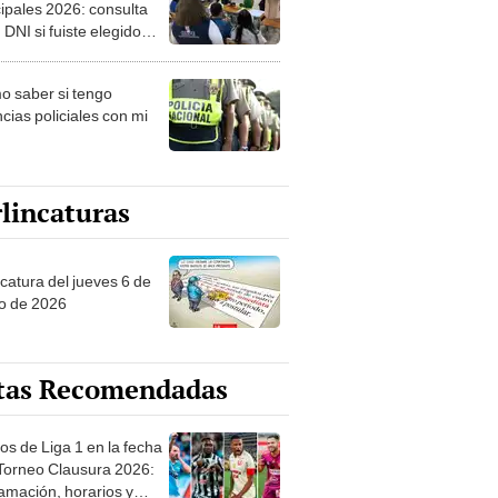
ipales 2026: consulta
 DNI si fuiste elegido
ro de mesa para este 4
ubre en el link oficial de
 saber si tengo
NPE
cias policiales con mi
lincaturas
ncatura del jueves 6 de
o de 2026
tas Recomendadas
os de Liga 1 en la fecha
 Torneo Clausura 2026:
amación, horarios y