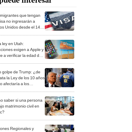
puede interesar
nmigrantes que tengan
visa no ingresarán a
os Unidos desde el 14
rzo: conoce si serás
ado
 ley en Utah:
cciones exigen a Apple y
 a verificar la edad de
suarios en sus tiendas de
 golpe de Trump: ¿de
ata la Ley de los 10 años
o afectaría a los
rantes en EE. UU.?
 saber si una persona
jo matrimonio civil en
ec?
iones Regionales y