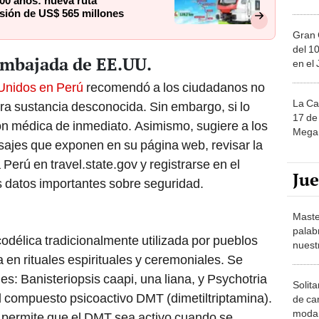
00 años: nueva ruta
sión de US$ 565 millones
Gran 
del 10
mbajada de EE.UU.
en el
Unidos en Perú
recomendó a los ciudadanos no
La Ca
a sustancia desconocida. Sin embargo, si lo
17 de 
ón médica de inmediato. Asimismo, sugiere a los
Mega 
nsajes que exponen en su página web, revisar la
 Perú en travel.state.gov y registrarse en el
Ju
 datos importantes sobre seguridad.
Maste
palab
odélica tradicionalmente utilizada por pueblos
nuest
 en rituales espirituales y ceremoniales. Se
es: Banisteriopsis caapi, una liana, y Psychotria
Solita
el compuesto psicoactivo DMT (dimetiltriptamina).
de ca
moda.
 permite que el DMT sea activo cuando se