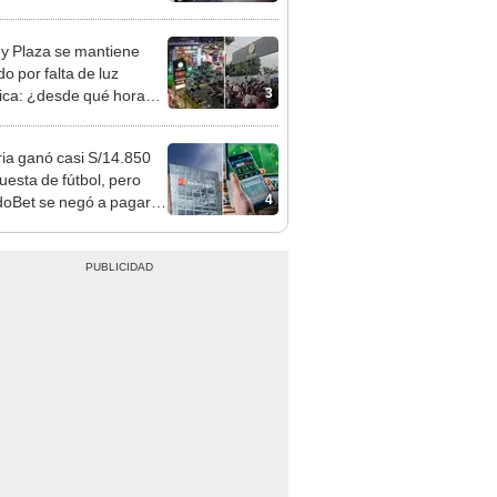
nso del 6 de agosto
y Plaza se mantiene
o por falta de luz
3
rica: ¿desde qué hora
á el centro comercial?
ia ganó casi S/14.850
uesta de fútbol, pero
4
oBet se negó a pagar:
opi multó a la empresa
ás de S/ 19.000