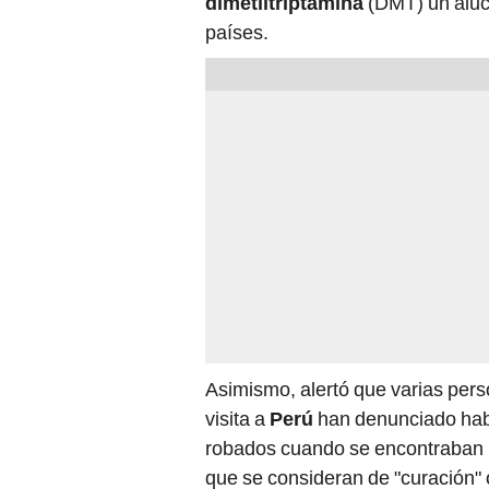
dimetiltriptamina
(DMT) un aluc
países.
Asimismo, alertó que varias pe
visita a
Perú
han denunciado hab
robados cuando se encontraban ba
que se consideran de "curación" o