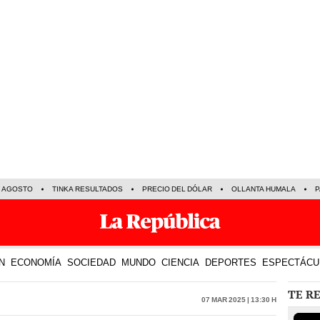
E AGOSTO
TINKA RESULTADOS
PRECIO DEL DÓLAR
OLLANTA HUMALA
P
N
ECONOMÍA
SOCIEDAD
MUNDO
CIENCIA
DEPORTES
ESPECTÁCU
TE R
07 Mar 2025 | 13:30 h