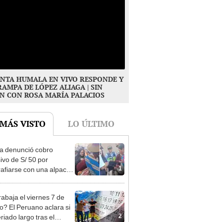
NTA HUMALA EN VIVO RESPONDE Y
RAMPA DE LÓPEZ ALIAGA | SIN
N CON ROSA MARÍA PALACIOS
 MÁS VISTO
LO ÚLTIMO
ta denunció cobro
ivo de S/ 50 por
1
rafiarse con una alpaca
sco y Serenazgo
eró el dinero
rabaja el viernes 7 de
o? El Peruano aclara si
2
riado largo tras el