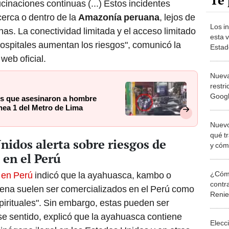
Te 
inaciones continuas (...) Estos incidentes
erca o dentro de la
Amazonía peruana
, lejos de
Los i
as. La conectividad limitada y el acceso limitado
esta 
hospitales aumentan los riesgos", comunicó la
Estad
de ma
web oficial.
afect
Nueva
restri
Google
os que asesinaron a hombre
los u
nea 1 del Metro de Lima
apps
Nuevo
qué tr
idos alerta sobre riesgos de
y cóm
en el Perú
inmig
¿Cómo
 en Perú
indicó que la ayahuasca, kambo o
contra
gena suelen ser comercializados en el Perú como
Reni
pirituales". Sin embargo, estas pueden ser
ese sentido, explicó que la ayahuasca contiene
Elecc