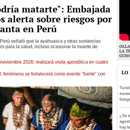
odría matarte": Embajada
s alerta sobre riesgos por
lanta en Perú
erú señaló que la ayahuasca y otras sustancias
OLLA
s para la salud, incluso ocasionar la muerte de
LA T
GUIO
oviembre 2026: realizará visita apostólica en cuatro
LO
: fenómeno se fortalecerá como evento "fuerte" con
Turis
exces
fotog
en Cu
recup
¿Se t
agost
hay fe