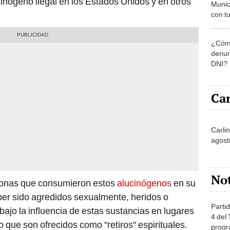
inógeno ilegal en los Estados Unidos y en otros
Munic
con tu
miemb
de oct
¿Cómo
la O
denun
DNI?
Car
Carli
agost
No
rsonas que consumieron estos
alucinógenos
en su
er sido agredidos sexualmente, heridos o
Partid
jo la influencia de estas sustancias en lugares
4 del
 que son ofrecidos como "retiros" espirituales.
progr