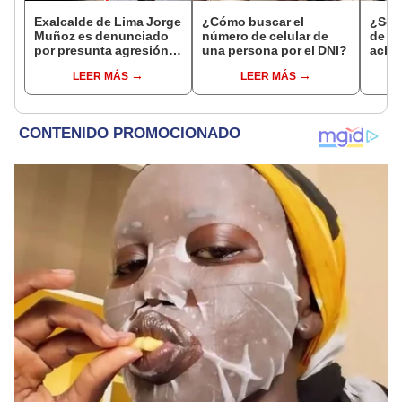
Exalcalde de Lima Jorge
¿Cómo buscar el
¿Se t
Muñoz es denunciado
número de celular de
de a
por presunta agresión
una persona por el DNI?
aclar
contra serena gestante
largo
LEER MÁS
LEER MÁS
de Miraflores
del 6