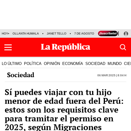
HOY
OLLANTA HUMALA
JANET TELLO
7 DE AGOSTO
TINKA RESULTADOS
LO ÚLTIMO
POLÍTICA
OPINIÓN
ECONOMÍA
SOCIEDAD
MUNDO
CIE
Sociedad
06 Mar 2025 | 8:04 h
Sí puedes viajar con tu hijo
menor de edad fuera del Perú:
estos son los requisitos clave
para tramitar el permiso en
2025, según Migraciones