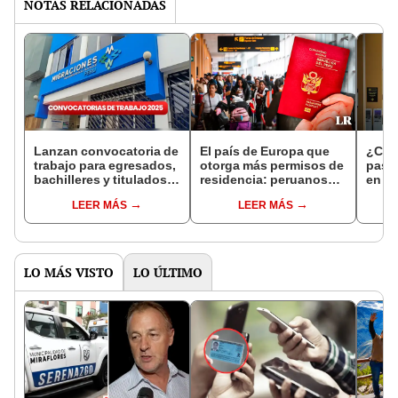
NOTAS RELACIONADAS
Lanzan convocatoria de
El país de Europa que
¿Cóm
trabajo para egresados,
otorga más permisos de
pasap
bachilleres y titulados:
residencia: peruanos
en P
Migraciones ofrece
pueden trabajar y
trami
LEER MÁS
LEER MÁS
puestos con sueldos de
estudiar si cumplen
Migra
hasta S/7.500
estos requisitos
LO MÁS VISTO
LO ÚLTIMO