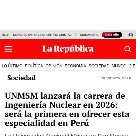
HOY
UNIVERSITARIO VS SPORTING CRISTAL
SINUANO RESULTADOS HOY
CA
LO ÚLTIMO
POLÍTICA
OPINIÓN
ECONOMÍA
SOCIEDAD
MUNDO
CIE
Sociedad
20 Ene 2025 | 9:02 h
UNMSM lanzará la carrera de
Ingeniería Nuclear en 2026:
será la primera en ofrecer esta
especialidad en Perú