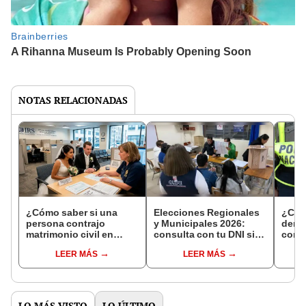
NOTAS RELACIONADAS
¿Cómo saber si una
Elecciones Regionales
¿Cóm
persona contrajo
y Municipales 2026:
denun
matrimonio civil en
consulta con tu DNI si
con 
Reniec?
fuiste elegido miembro
LEER MÁS
LEER MÁS
de mesa para este 4 de
octubre en el link oficial
de la ONPE
LO MÁS VISTO
LO ÚLTIMO