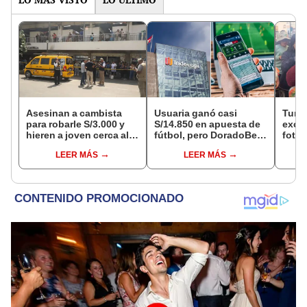
Asesinan a cambista
Usuaria ganó casi
Turis
para robarle S/3.000 y
S/14.850 en apuesta de
exces
hieren a joven cerca al
fútbol, pero DoradoBet
fotog
Barrio Chino en Lima
se negó a pagar:
alpa
LEER MÁS
LEER MÁS
Cercado
Indecopi multó a la
seren
empresa con más de S/
dine
19.000