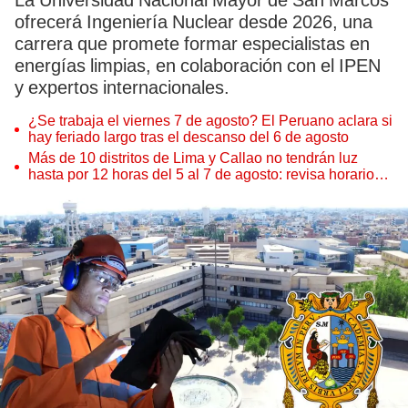
La Universidad Nacional Mayor de San Marcos
ofrecerá Ingeniería Nuclear desde 2026, una
carrera que promete formar especialistas en
energías limpias, en colaboración con el IPEN
y expertos internacionales.
¿Se trabaja el viernes 7 de agosto? El Peruano aclara si
hay feriado largo tras el descanso del 6 de agosto
Más de 10 distritos de Lima y Callao no tendrán luz
hasta por 12 horas del 5 al 7 de agosto: revisa horarios y
zonas afectadas