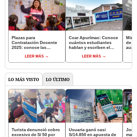
Plazas para
Coar Apurímac: Conoce
Mine
Contratación Docente
cuántos estudiantes
de co
2025: conoce las
hablan y escriben el
auxil
vacantes en regiones y
inglés y lograron ganar
clave
LEER MÁS
LEER MÁS
resultados de la
pasantías al extranjero
docen
convocatoria del
magis
Minedu
LO MÁS VISTO
LO ÚLTIMO
Turista denunció cobro
Usuaria ganó casi
Jocke
excesivo de S/ 50 por
S/14.850 en apuesta de
manti