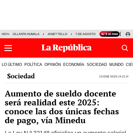
HOY
OLLANTA HUMALA
JANET TELLO
7 DE AGOSTO
TINKA RESULTADOS
LO ÚLTIMO
POLÍTICA
OPINIÓN
ECONOMÍA
SOCIEDAD
MUNDO
CIE
Sociedad
13 Ene 2025 | 9:21 h
Aumento de sueldo docente
será realidad este 2025:
conoce las dos únicas fechas
de pago, vía Minedu