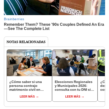
NOTAS RELACIONADAS
¿Cómo saber si una
Elecciones Regionales
¿Cóm
persona contrajo
y Municipales 2026:
denun
matrimonio civil en
consulta con tu DNI si
con 
Reniec?
fuiste elegido miembro
LEER MÁS
LEER MÁS
de mesa para este 4 de
octubre en el link oficial
de la ONPE