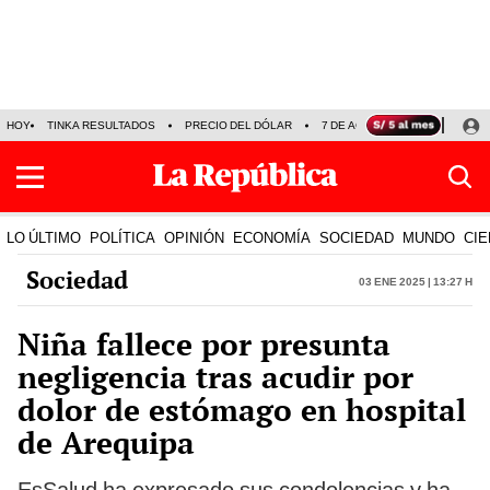
HOY
TINKA RESULTADOS
PRECIO DEL DÓLAR
7 DE AGOSTO
OLLANTA H
LO ÚLTIMO
POLÍTICA
OPINIÓN
ECONOMÍA
SOCIEDAD
MUNDO
CIE
Sociedad
03 Ene 2025 | 13:27 h
Niña fallece por presunta
negligencia tras acudir por
dolor de estómago en hospital
de Arequipa