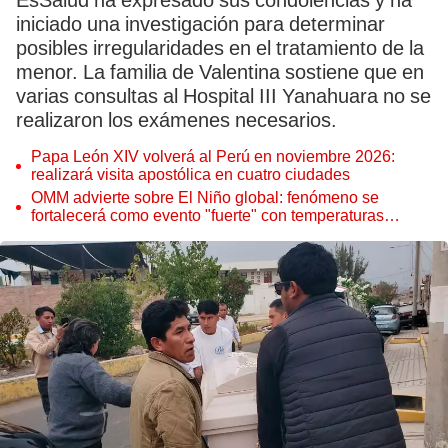
EsSalud ha expresado sus condolencias y ha
iniciado una investigación para determinar
posibles irregularidades en el tratamiento de la
menor. La familia de Valentina sostiene que en
varias consultas al Hospital III Yanahuara no se
realizaron los exámenes necesarios.
Papa León XIV volverá al Perú en noviembre 2026:
realizará visita apostólica en cuatro ciudades
OMM advierte sobre El Niño global: fenómeno se
fortalecerá como evento "fuerte" con temperaturas
récord este 2026