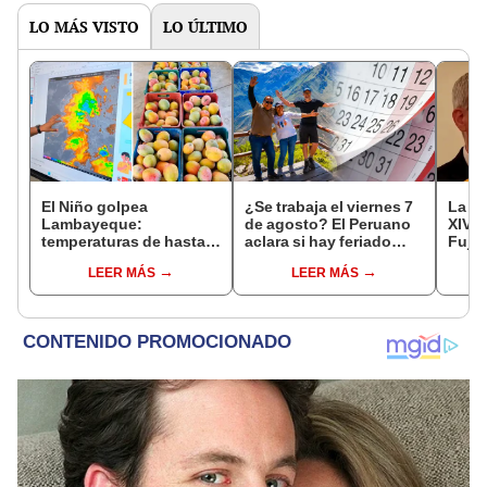
LO MÁS VISTO
LO ÚLTIMO
El Niño golpea
¿Se trabaja el viernes 7
La ve
Lambayeque:
de agosto? El Peruano
XIV e
temperaturas de hasta
aclara si hay feriado
Fujim
36 °C ponen en riesgo la
largo tras el descanso
por l
LEER MÁS
LEER MÁS
producción de mango y
del 6 de agosto
Barri
palta
Cant