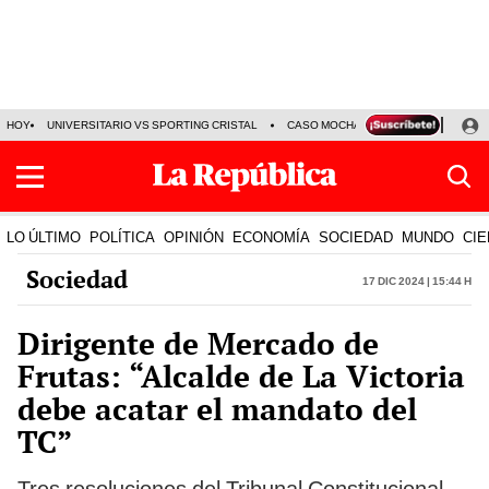
HOY
UNIVERSITARIO VS SPORTING CRISTAL
CASO MOCHASUELDOS
MIGUEL
LO ÚLTIMO
POLÍTICA
OPINIÓN
ECONOMÍA
SOCIEDAD
MUNDO
CIE
Sociedad
17 Dic 2024 | 15:44 h
Dirigente de Mercado de
Frutas: “Alcalde de La Victoria
debe acatar el mandato del
TC”