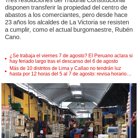
Tres resoluciones del Tribunal Constitucional
disponen transferir la propiedad del centro de
abastos a los comerciantes, pero desde hace
23 años los alcaldes de La Victoria se resisten
a cumplir, como el actual burgomaestre, Rubén
Cano.
¿Se trabaja el viernes 7 de agosto? El Peruano aclara si
hay feriado largo tras el descanso del 6 de agosto
Más de 10 distritos de Lima y Callao no tendrán luz
hasta por 12 horas del 5 al 7 de agosto: revisa horarios y
zonas afectadas