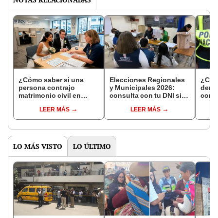
¿Cómo saber si una
Elecciones Regionales
¿Cóm
persona contrajo
y Municipales 2026:
denun
matrimonio civil en
consulta con tu DNI si
con 
Reniec?
fuiste elegido miembro
LEER MÁS
LEER MÁS
de mesa para este 4 de
octubre en el link oficial
de la ONPE
LO MÁS VISTO
LO ÚLTIMO