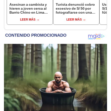
Asesinan a cambista y
Turista denunció cobro
Usuar
hieren a joven cerca al
excesivo de S/ 50 por
S/14.
Barrio Chino en Lima
fotografiarse con una
fútbo
Cercado: un
alpaca en Cusco y
se ne
LEER MÁS
LEER MÁS
sospechoso detenido
Serenazgo recuperó el
Indec
dinero
empr
19.0