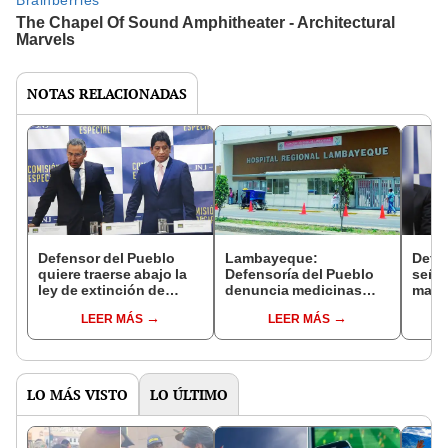
NOTAS RELACIONADAS
Defensor del Pueblo
Lambayeque:
Defe
quiere traerse abajo la
Defensoría del Pueblo
seña
ley de extinción de
denuncia medicinas
malin
dominio
vencidas y falta de
decla
LEER MÁS
LEER MÁS
insumos en principales
calif
hospitales de la región
al ca
LO MÁS VISTO
LO ÚLTIMO