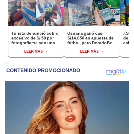
Turista denunció cobro
Usuaria ganó casi
¿Se t
excesivo de S/ 50 por
S/14.850 en apuesta de
de a
fotografiarse con una
fútbol, pero DoradoBet
aclar
alpaca en Cusco y
se negó a pagar:
largo
LEER MÁS
LEER MÁS
Serenazgo recuperó el
Indecopi multó a la
del 6
dinero
empresa con más de S/
19.000