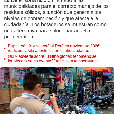
La Defensoría hizo un llamado a las
municipalidades para el correcto manejo de los
residuos sólidos, situación que genera altos
niveles de contaminación y que afecta a la
ciudadanía. Los botaderos se muestran como
una alternativa para solucionar aquella
problemática.
Papa León XIV volverá al Perú en noviembre 2026:
realizará visita apostólica en cuatro ciudades
OMM advierte sobre El Niño global: fenómeno se
fortalecerá como evento "fuerte" con temperaturas
récord este 2026