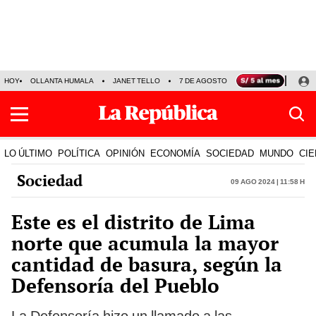
HOY
OLLANTA HUMALA
JANET TELLO
7 DE AGOSTO
TINKA RESULTADOS
LO ÚLTIMO
POLÍTICA
OPINIÓN
ECONOMÍA
SOCIEDAD
MUNDO
CIE
Sociedad
09 Ago 2024 | 11:58 h
Este es el distrito de Lima
norte que acumula la mayor
cantidad de basura, según la
Defensoría del Pueblo