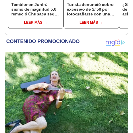
Temblor en Junín:
Turista denunció cobro
¿Se t
sismo de magnitud 5,0
excesivo de S/ 50 por
de a
remeció Chupaca según
fotografiarse con una
aclar
IGP
alpaca en Cusco y
largo
LEER MÁS
LEER MÁS
Serenazgo recuperó el
del 6
dinero