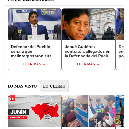
Defensor del Pueblo
Josué Gutiérrez
Defe
señala que
contrató a allegados en
cuest
malinterpretaron sus
la Defensoría del Pueblo
por 
declaraciones tras
con sueldos de hasta
sobre
LEER MÁS
LEER MÁS
calificar de imprudente
S/30.000, según H13
Venez
al canciller
prud
LO MÁS VISTO
LO ÚLTIMO