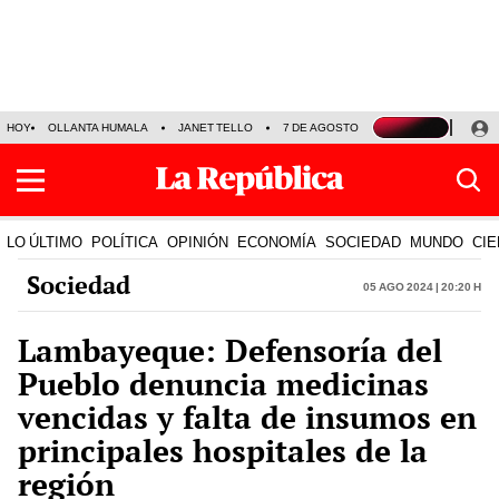
HOY
OLLANTA HUMALA
JANET TELLO
7 DE AGOSTO
TINKA RESULTADOS
LO ÚLTIMO
POLÍTICA
OPINIÓN
ECONOMÍA
SOCIEDAD
MUNDO
CIE
Sociedad
05 Ago 2024 | 20:20 h
Lambayeque: Defensoría del
Pueblo denuncia medicinas
vencidas y falta de insumos en
principales hospitales de la
región