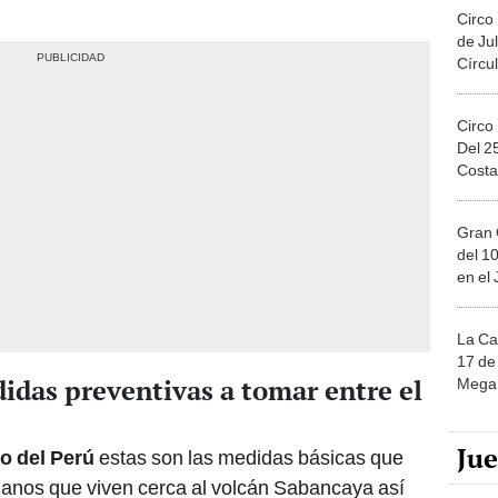
Circo
de Jul
Círcul
Circo
Del 2
Costa
Gran 
del 10
en el
La Ca
17 de 
idas preventivas a tomar entre el
Mega 
Ju
co del Perú
estas son las medidas básicas que
danos que viven cerca al volcán Sabancaya así