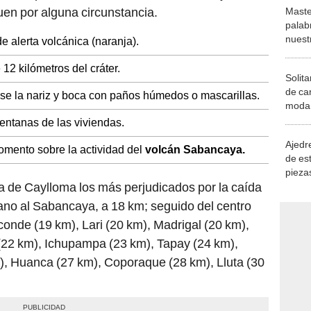
en por alguna circunstancia.
Maste
palab
nuest
e alerta volcánica (naranja).
12 kilómetros del cráter.
Solita
de ca
rse la nariz y boca con paños húmedos o mascarillas.
moda.
demue
entanas de las viviendas.
Ajedre
mento sobre la actividad del
volcán Sabancaya.
de es
piezas
cia de Caylloma los más perjudicados por la caída
consi
ano al Sabancaya, a 18 km; seguido del centro
onde (19 km), Lari (20 km), Madrigal (20 km),
2 km), Ichupampa (23 km), Tapay (24 km),
, Huanca (27 km), Coporaque (28 km), Lluta (30