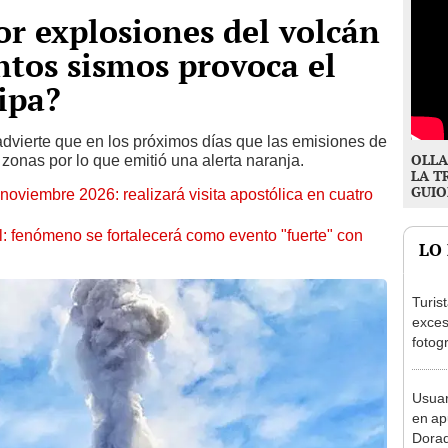
or explosiones del volcán
tos sismos provoca el
ipa?
) advierte que en los próximos días que las emisiones de
OLLA
 zonas por lo que emitió una alerta naranja.
LA T
GUIO
oviembre 2026: realizará visita apostólica en cuatro
: fenómeno se fortalecerá como evento "fuerte" con
LO
Turis
exces
fotog
en Cu
recup
Usuar
en ap
Dorad