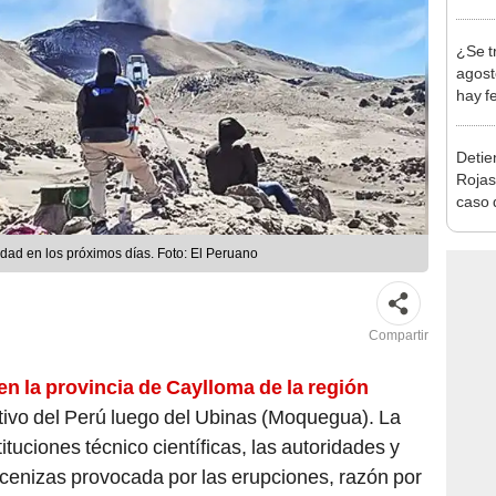
Indec
con m
¿Se t
agost
hay fe
desca
Detien
Rojas
caso q
policí
dad en los próximos días. Foto: El Peruano
Compartir
n la provincia de Caylloma de la región
ivo del Perú luego del Ubinas (Moquegua). La
ituciones técnico científicas, las autoridades y
 cenizas provocada por las erupciones, razón por