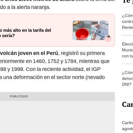
Te 
do a la alerta naranja.
¿Cómo
contra
Reni
 más alto en la tarifa del
 sería?
Elecc
Munic
volcán joven en el Perú
, registró su primera
con tu
eriormente en 1460, 1752 y 1784, mientras que
miemb
de oct
88 y 1998. Con la reciente actividad, el IGP
¿Cómo
la O
a una deformación en el sector norte (nevado
denun
DNI?
Car
Carlin
agost