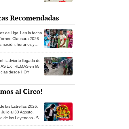
tas Recomendadas
os de Liga 1 en la fecha
 Torneo Clausura 2026:
amación, horarios y
 ver
hi advierte llegada de
IAS EXTREMAS en 65
ncias desde HOY
mos al Circo!
de las Estrellas 2026:
 Julio al 30 Agosto.
e de las Leyendas - San
l