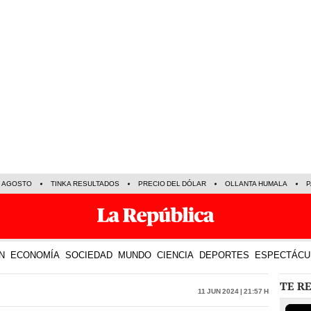
E AGOSTO
TINKA RESULTADOS
PRECIO DEL DÓLAR
OLLANTA HUMALA
P
N
ECONOMÍA
SOCIEDAD
MUNDO
CIENCIA
DEPORTES
ESPECTÁCU
TE R
11 Jun 2024 | 21:57 h