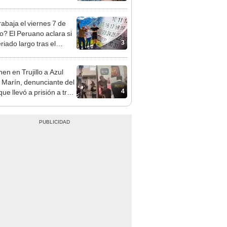
opi multó a la empresa
ás de S/ 19.000
rabaja el viernes 7 de
o? El Peruano aclara si
3
riado largo tras el
nso del 6 de agosto
en en Trujillo a Azul
 Marín, denunciante del
4
ue llevó a prisión a tres
as