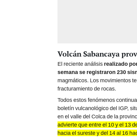
Volcán Sabancaya prov
El reciente análisis
realizado po
semana se registraron 230 si
magmáticos. Los movimientos tel
fracturamiento de rocas.
Todos estos fenómenos continuar
boletín vulcanológico del IGP, sit
en el valle del Colca de la prov
advierte que entre el 10 y el 13 
hacia el sureste y del 14 al 16 h