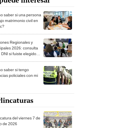
puede interesar
 saber si una persona
jo matrimonio civil en
ec?
iones Regionales y
ipales 2026: consulta
 DNI si fuiste elegido
ro de mesa para este 4
ubre en el link oficial de
 saber si tengo
NPE
cias policiales con mi
lincaturas
catura del viernes 7 de
o de 2026