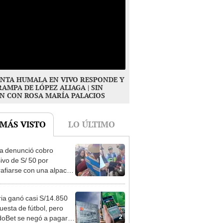
NTA HUMALA EN VIVO RESPONDE Y
RAMPA DE LÓPEZ ALIAGA | SIN
N CON ROSA MARÍA PALACIOS
 MÁS VISTO
LO ÚLTIMO
ta denunció cobro
ivo de S/ 50 por
1
rafiarse con una alpaca
sco y Serenazgo
eró el dinero
ia ganó casi S/14.850
uesta de fútbol, pero
2
oBet se negó a pagar: