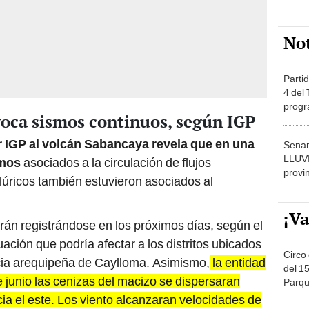
No
Partid
4 del
progr
oca sismos continuos, según IGP
dónde
r IGP al volcán Sabancaya revela que en una
Senam
LLUV
smos
asociados a la circulación de flujos
provi
úricos también estuvieron asociados al
¡Va
án registrándose en los próximos días, según el
uación que podría afectar a los distritos ubicados
Circo 
incia arequipeña de Caylloma. Asimismo,
la entidad
del 15
de junio las cenizas del macizo se dispersaran
Parqu
Migue
acia el este. Los viento alcanzaran velocidades de