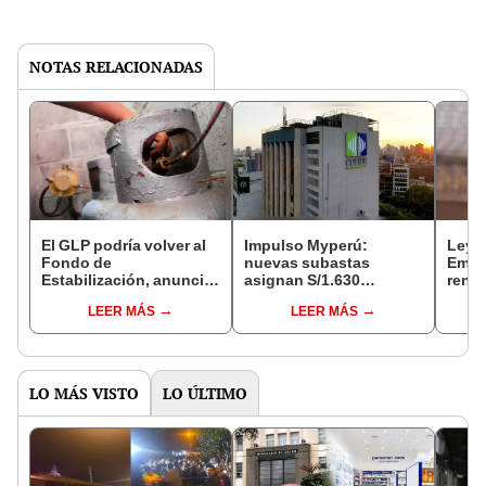
NOTAS RELACIONADAS
El GLP podría volver al
Impulso Myperú:
Ley 
Fondo de
nuevas subastas
Empr
Estabilización, anuncia
asignan S/1.630
rent
el MEF
millones en garantías
que c
LEER MÁS
LEER MÁS
de en
LO MÁS VISTO
LO ÚLTIMO