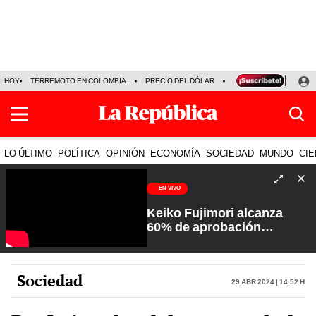
HOY
TERREMOTO EN COLOMBIA
PRECIO DEL DÓLAR
KEIKO FUJIMORI
P
LO ÚLTIMO
POLÍTICA
OPINIÓN
ECONOMÍA
SOCIEDAD
MUNDO
CIE
EN VIVO
Keiko Fujimori alcanza
60% de aprobación
ciudadana | Sin Guion con
Rosa María Palacios
Sociedad
29 Abr 2024 | 14:52 h