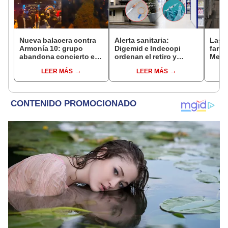
Nueva balacera contra
Alerta sanitaria:
Las 
Armonía 10: grupo
Digemid e Indecopi
fant
abandona concierto en
ordenan el retiro y
Metr
Manchay tras 5 disparos
destrucción de estos
ampli
LEER MÁS
LEER MÁS
en pleno show
productos médicos
incon
contra el cáncer por
buse
riesgos a la salud
esta