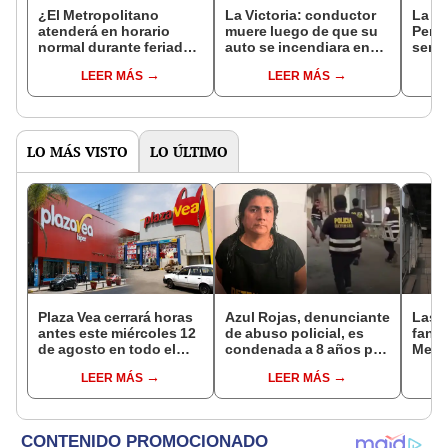
¿El Metropolitano
La Victoria: conductor
La te
atenderá en horario
muere luego de que su
Perú 
normal durante feriados
auto se incendiara en
servi
por Semana Santa? ATU
plena Vía Expresa
Metro
LEER MÁS
LEER MÁS
se pronuncia
será 
LO MÁS VISTO
LO ÚLTIMO
Plaza Vea cerrará horas
Azul Rojas, denunciante
Las 
antes este miércoles 12
de abuso policial, es
fant
de agosto en todo el
condenada a 8 años por
Metr
Perú: tiendas atenderán
organización criminal
ampli
LEER MÁS
LEER MÁS
hasta las 7 p.m.
en Trujillo
incon
buse
esta