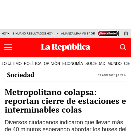
HOY
SINUANO RESULTADOS HOY
ALIANZA LIMA VS SPORT BOYS
JORGE MES
LO ÚLTIMO
POLÍTICA
OPINIÓN
ECONOMÍA
SOCIEDAD
MUNDO
CIE
Sociedad
03 Abr 2024 | 8:22 h
Metropolitano colapsa:
reportan cierre de estaciones e
interminables colas
Diversos ciudadanos indicaron que llevan más
de 40 minutos esperando abordar los buses del