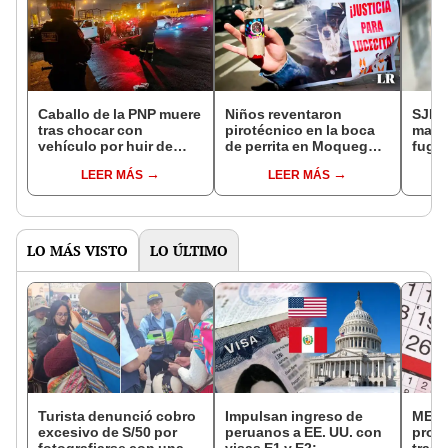
Caballo de la PNP muere
Niños reventaron
SJL: 
tras chocar con
pirotécnico en la boca
masco
vehículo por huir de
de perrita en Moquegua:
fuga 
pirotécnicos en Noche
can está grave
estad
LEER MÁS
LEER MÁS
Blanquiazul
LO MÁS VISTO
LO ÚLTIMO
Turista denunció cobro
Impulsan ingreso de
MEF 
excesivo de S/50 por
peruanos a EE. UU. con
prop
fotografiarse con una
visas E1 y E2:
trasl