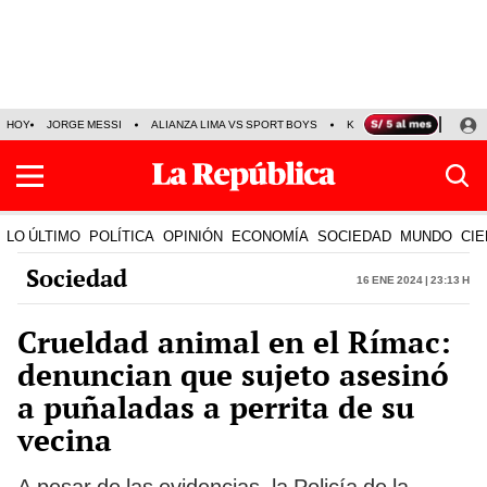
HOY
JORGE MESSI
ALIANZA LIMA VS SPORT BOYS
KENJI FUJIMORI
PRE
LO ÚLTIMO
POLÍTICA
OPINIÓN
ECONOMÍA
SOCIEDAD
MUNDO
CIE
Sociedad
16 Ene 2024 | 23:13 h
Crueldad animal en el Rímac:
denuncian que sujeto asesinó
a puñaladas a perrita de su
vecina