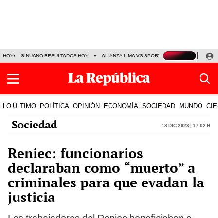
HOY
SINUANO RESULTADOS HOY
ALIANZA LIMA VS SPORT BOYS
JORGE MES
LO ÚLTIMO
POLÍTICA
OPINIÓN
ECONOMÍA
SOCIEDAD
MUNDO
CIE
Sociedad
18 Dic 2023 | 17:02 h
Reniec: funcionarios
declaraban como “muerto” a
criminales para que evadan la
justicia