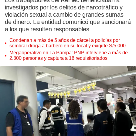
Los trabajadores del Reniec beneficiaban a
investigados por los delitos de narcotráfico y
violación sexual a cambio de grandes sumas
de dinero. La entidad comunicó que sancionará
a los que resulten responsables.
Condenan a más de 5 años de cárcel a policías por
sembrar droga a barbero en su local y exigirle S/5.000
Megaoperativo en La Pampa: PNP interviene a más de
2.300 personas y captura a 16 requisitoriados