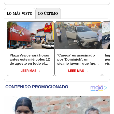
de la ONPE
LO MÁS VISTO
LO ÚLTIMO
Plaza Vea cerrará horas
‘Careca’ es asesinado
Impu
antes este miércoles 12
por ‘Dominick’, un
perua
de agosto en todo el
sicario juvenil que fue
visas
Perú: tiendas atenderán
capturado tras el crimen
empr
LEER MÁS
LEER MÁS
hasta las 7 p.m.
pyme
bene