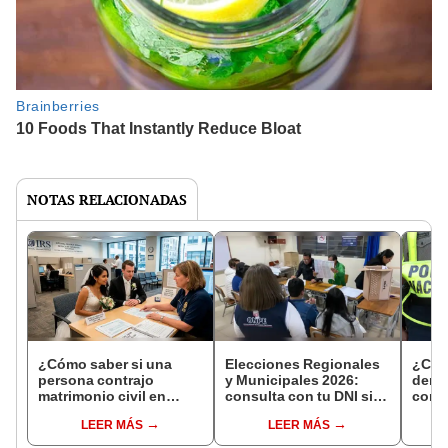
NOTAS RELACIONADAS
¿Cómo saber si una
Elecciones Regionales
¿Cóm
persona contrajo
y Municipales 2026:
denun
matrimonio civil en
consulta con tu DNI si
con 
Reniec?
fuiste elegido miembro
LEER MÁS
LEER MÁS
de mesa para este 4 de
octubre en el link oficial