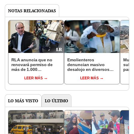
NOTAS RELACIONADAS
RLA anuncia que no
Emolienteros
Muni
renovará permiso de
denuncian masivo
subas
más de 1.000
desalojo en diversos
para 
estibadores que
distritos ante inacción
¿cuá
LEER MÁS
LEER MÁS
trabajan en Mesa
de la MML
distr
Redonda
LO MÁS VISTO
LO ÚLTIMO