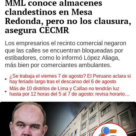
MML conoce almacenes
clandestinos en Mesa
Redonda, pero no los clausura,
asegura CECMR
Los empresarios el recinto comercial negaron
que las calles se encuentran bloqueadas por
estibadores, como lo informó López Aliaga,
más bien por comerciantes ambulantes.
¿Se trabaja el viernes 7 de agosto? El Peruano aclara si
hay feriado largo tras el descanso del 6 de agosto
Más de 10 distritos de Lima y Callao no tendrán luz
hasta por 12 horas del 5 al 7 de agosto: revisa horarios y
zonas afectadas