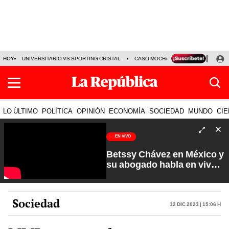
HOY
UNIVERSITARIO VS SPORTING CRISTAL
CASO MOCHASUELDOS
MIGUEL
LO ÚLTIMO
POLÍTICA
OPINIÓN
ECONOMÍA
SOCIEDAD
MUNDO
CIE
EN VIVO
Betssy Chávez en México y
su abogado habla en vivo |
Que No Se Te Olvide con
Carlos Cornejo
Sociedad
12 Dic 2023 | 15:06 h