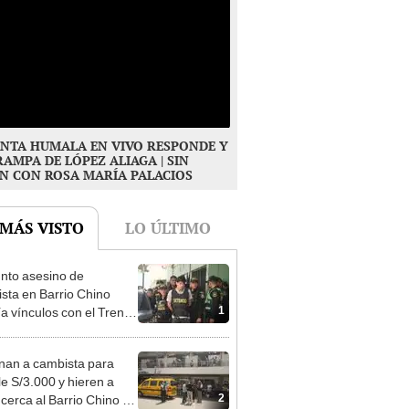
NTA HUMALA EN VIVO RESPONDE Y
RAMPA DE LÓPEZ ALIAGA | SIN
N CON ROSA MARÍA PALACIOS
 MÁS VISTO
LO ÚLTIMO
nto asesino de
sta en Barrio Chino
1
ía vínculos con el Tren
agua: PNP revela
aje
nan a cambista para
le S/3.000 y hieren a
2
 cerca al Barrio Chino en