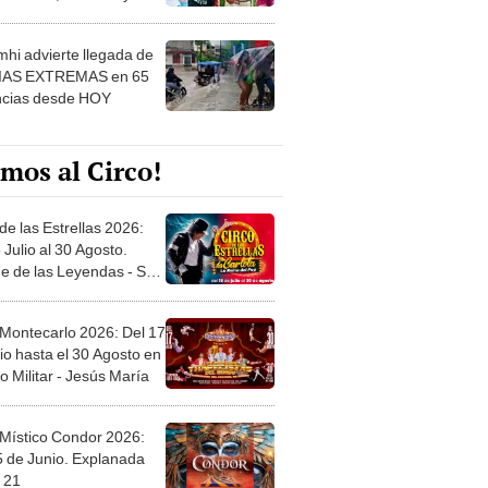
 ver
hi advierte llegada de
IAS EXTREMAS en 65
ncias desde HOY
mos al Circo!
de las Estrellas 2026:
 Julio al 30 Agosto.
e de las Leyendas - San
l
 Montecarlo 2026: Del 17
io hasta el 30 Agosto en
o Militar - Jesús María
 Místico Condor 2026:
5 de Junio. Explanada
 21