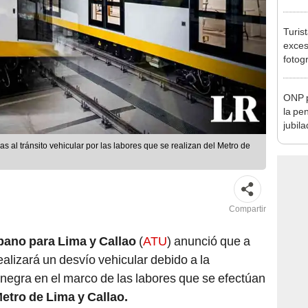
Lima
Turis
exces
fotog
en Cu
recup
ONP p
la pe
jubil
requi
s al tránsito vehicular por las labores que se realizan del Metro de
benef
Compartir
bano para Lima y Callao
(
ATU
) anunció que a
ealizará un desvío vehicular debido a la
anegra en el marco de las labores que se efectúan
Metro de Lima y Callao.