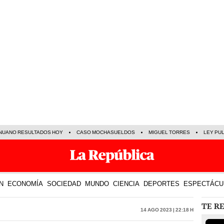
NUANO RESULTADOS HOY
CASO MOCHASUELDOS
MIGUEL TORRES
LEY PU
N
ECONOMÍA
SOCIEDAD
MUNDO
CIENCIA
DEPORTES
ESPECTÁCU
TE R
14 Ago 2023 | 22:18 h