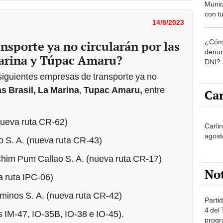
Munic
con tu
14/8/2023
miemb
de oct
¿Cómo
nsporte ya no circularán por las
la O
denun
Marina y Túpac Amaru?
DNI?
 siguientes empresas de transporte ya no
s Brasil, La Marina
,
Tupac Amaru,
entre
Car
nueva ruta CR-62)
Carlin
agost
ao S. A. (nueva ruta CR-43)
 Chim Pum Callao S. A. (nueva ruta CR-17)
No
a ruta IPC-06)
minos S. A. (nueva ruta CR-42)
Partid
4 del
s IM-47, IO-35B, IO-38 e IO-45).
progr