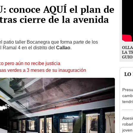
: conoce AQUÍ el plan de
tras cierre de la avenida
el patio taller Bocanegra que forma parte de los
OLLA
el Ramal 4 en el distrito del
Callao
.
LA T
GUIO
o pero aún no recibe justicia
aguas verdes a 3 meses de su inauguración
LO
Presu
cambi
tendr
de Ar
marc
Asesi
robar
joven