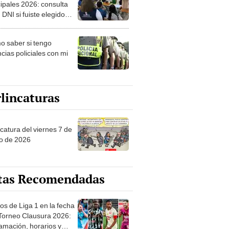
ipales 2026: consulta
 DNI si fuiste elegido
ro de mesa para este 4
ubre en el link oficial de
 saber si tengo
NPE
cias policiales con mi
lincaturas
catura del viernes 7 de
o de 2026
tas Recomendadas
os de Liga 1 en la fecha
 Torneo Clausura 2026:
amación, horarios y