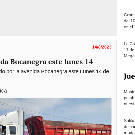
Gran 
del 10
en el
La Ca
14/8/2023
17 de 
Mega 
da Bocanegra este lunes 14
ido por la avenida Bocanegra este Lunes 14 de
Ju
ica
Maste
palab
nuest
Solita
de ca
moda.