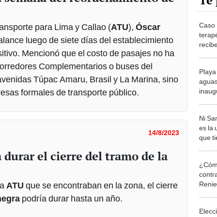
Te 
Caso 
ransporte para Lima y Callao (
ATU
),
Óscar
terap
alance luego de siete días del establecimiento
recibe
sitivo. Mencionó que el costo de pasajes no ha
Corredores Complementarios o buses del
Playa 
 avenidas Túpac Amaru, Brasil y La Marina, sino
aguas
inaug
sas formales de transporte público.
Ni Sa
es la 
14/8/2023
que t
matri
durar el cierre del tramo de la
¿Cómo
contra
Reni
la
ATU
que se encontraban en la zona, el cierre
negra
podría durar hasta un año.
Elecc