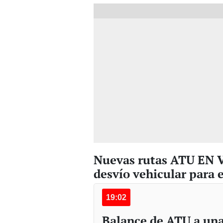
Nuevas rutas ATU EN V
desvío vehicular para 
19:02
Balance de ATU a un