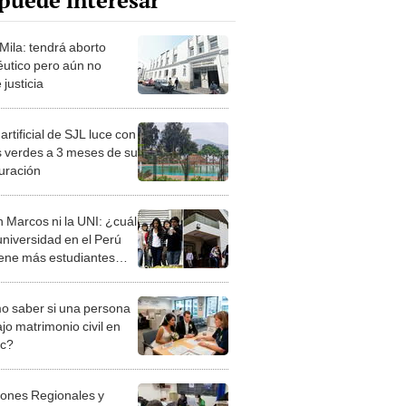
puede interesar
Mila: tendrá aborto
éutico pero aún no
 justicia
artificial de SJL luce con
 verdes a 3 meses de su
uración
n Marcos ni la UNI: ¿cuál
universidad en el Perú
iene más estudiantes
culados?
 saber si una persona
jo matrimonio civil en
ec?
iones Regionales y