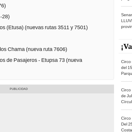
dónde
76)
Senam
-28)
LLUV
provi
s (Etusa) (nuevas rutas 3511 y 7501)
¡Va
dos Chama (nueva ruta 7606)
os de Pasajeros - Etupsa 73 (nueva
Circo 
del 15
Parqu
Migue
Circo
de Jul
Círcul
Circo
Del 2
Costa