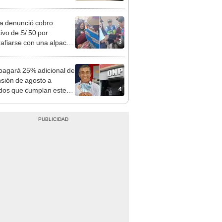
 Cercado
ta denunció cobro
ivo de S/ 50 por
3
rafiarse con una alpaca
sco y Serenazgo
eró el dinero
agará 25% adicional de
nsión de agosto a
4
ados que cumplan este
sito: ¿cómo saber si soy
iciario?