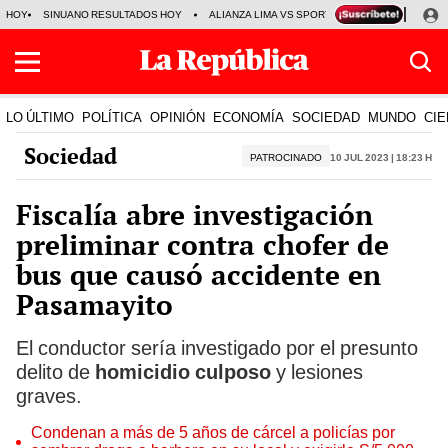
HOY
SINUANO RESULTADOS HOY
ALIANZA LIMA VS SPORT BOYS
JORGE MES
LO ÚLTIMO
POLÍTICA
OPINIÓN
ECONOMÍA
SOCIEDAD
MUNDO
CIE
Sociedad
PATROCINADO
10 Jul 2023 | 18:23 h
Fiscalía abre investigación
preliminar contra chofer de
bus que causó accidente en
Pasamayito
El conductor sería investigado por el presunto
delito de
homicidio culposo
y lesiones
graves.
Condenan a más de 5 años de cárcel a policías por