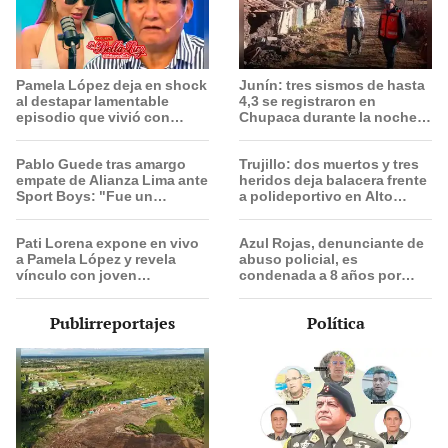
Pamela López deja en shock
Junín: tres sismos de hasta
al destapar lamentable
4,3 se registraron en
episodio que vivió con
Chupaca durante la noche y
dueños de La Bella Luz:
madrugada
"Hasta el día de hoy ..."
Pablo Guede tras amargo
Trujillo: dos muertos y tres
empate de Alianza Lima ante
heridos deja balacera frente
Sport Boys: "Fue un
a polideportivo en Alto
partidazo desde lo táctico,
Salaverry
pero no jugamos bien"
Pati Lorena expone en vivo
Azul Rojas, denunciante de
a Pamela López y revela
abuso policial, es
vínculo con joven
condenada a 8 años por
empresario que no es Varo
organización criminal en
Vargas: "Encontró el amor"
Trujillo
Publirreportajes
Política