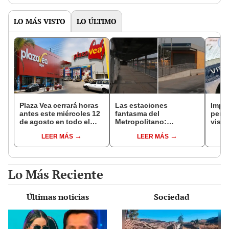
LO MÁS VISTO
LO ÚLTIMO
Plaza Vea cerrará horas
Las estaciones
Impu
antes este miércoles 12
fantasma del
perua
de agosto en todo el
Metropolitano:
visas
Perú: tiendas atenderán
ampliación norte sigue
empr
LEER MÁS
LEER MÁS
hasta las 7 p.m.
inconclusa por falta de
pyme
buses y una adenda
bene
estancada
Lo Más Reciente
Últimas noticias
Sociedad