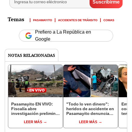
PASAMAYITO
ACCIDENTES DE TRÁNSITO
COMAS
Prefiero a La República en
Google
NOTAS RELACIONADAS
Pasamayito EN VIVO:
"Todo lo ven dinero":
Emap
Fiscalía abre
heridos de accidente en
coord
investigación preliminar
Pasamayito denuncian
temp
contra chofer de bus
que no reciben atención
tras 
LEER MÁS
LEER MÁS
que causó el accidente