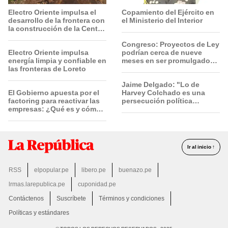
Electro Oriente impulsa el
Copamiento del Ejército en
desarrollo de la frontera con
el Ministerio del Interior
la construcción de la Central
Solar de San Antonio del
Congreso: Proyectos de Ley
Estrecho
Electro Oriente impulsa
podrían cerca de nueve
energía limpia y confiable en
meses en ser promulgados
las fronteras de Loreto
por vía ordinaria
Jaime Delgado: "Lo de
El Gobierno apuesta por el
Harvey Colchado es una
factoring para reactivar las
persecución política
empresas: ¿Qué es y cómo
horrible”
funciona?
Ir al inicio ↑
RSS
elpopular.pe
libero.pe
buenazo.pe
lrmas.larepublica.pe
cuponidad.pe
Contáctenos
Suscríbete
Términos y condiciones
Políticas y estándares