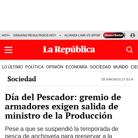
HOY
SINUANO RESULTADOS HOY
ALIANZA LIMA VS SPORT BOYS
JORGE MES
LO ÚLTIMO
POLÍTICA
OPINIÓN
ECONOMÍA
SOCIEDAD
MUNDO
CIE
Sociedad
29 Jun 2023 | 17:51 h
Día del Pescador: gremio de
armadores exigen salida de
ministro de la Producción
Pese a que se suspendió la temporada de
pesca de anchoveta para preservar a la