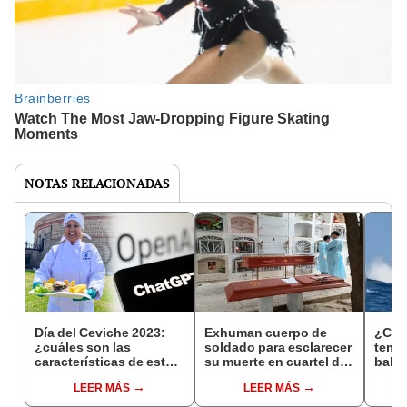
NOTAS RELACIONADAS
Día del Ceviche 2023:
Exhuman cuerpo de
¿Cuán
¿cuáles son las
soldado para esclarecer
temp
características de este
su muerte en cuartel del
balle
plato bandera por cada
Ejército en Tumbes
Piur
LEER MÁS
LEER MÁS
región, según
ChatGPT?