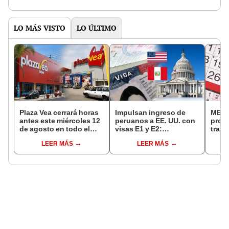
LO MÁS VISTO
LO ÚLTIMO
Plaza Vea cerrará horas
Impulsan ingreso de
MEF 
antes este miércoles 12
peruanos a EE. UU. con
prop
de agosto en todo el
visas E1 y E2:
trasl
Perú: tiendas atenderán
emprendedores y
no se
LEER MÁS
LEER MÁS
hasta las 7 p.m.
pymes serían los más
“Lune
beneficiados