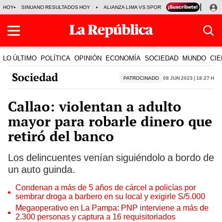
HOY
SINUANO RESULTADOS HOY
ALIANZA LIMA VS SPORT BOYS
JORGE MES
LO ÚLTIMO
POLÍTICA
OPINIÓN
ECONOMÍA
SOCIEDAD
MUNDO
CIE
Sociedad
PATROCINADO
08 Jun 2023 | 18:27 h
Callao: violentan a adulto
mayor para robarle dinero que
retiró del banco
Los delincuentes venían siguiéndolo a bordo de
un auto guinda.
Condenan a más de 5 años de cárcel a policías por
sembrar droga a barbero en su local y exigirle S/5.000
Megaoperativo en La Pampa: PNP interviene a más de
2.300 personas y captura a 16 requisitoriados