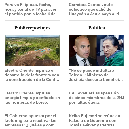
Perú vs Filipinas: fecha,
Carretera Central: auto
hora y canal de TV para ver
colectivo que salió de
el partido por la fecha 4 del
Huaycán a Jauja cayó al río
Mundial sub 17 de Vóley
Mantaro y deja dos
2026
personas desaparecidas
Publirreportajes
Política
Electro Oriente impulsa el
“No se puede indultar a
desarrollo de la frontera con
Toledo”: Ministro de
la construcción de la Central
Justicia descarta beneficio
Solar de San Antonio del
para el exmandatario
Estrecho
Electro Oriente impulsa
CAL evaluará suspensión
energía limpia y confiable en
de cinco miembros de la JNJ
las fronteras de Loreto
por faltas éticas
El Gobierno apuesta por el
Keiko Fujimori se reúne en
factoring para reactivar las
Palacio de Gobierno con
empresas: ¿Qué es y cómo
Tomás Gálvez y Patricia