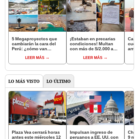
5 Megaproyectos que
¡Estaban en precarias
Calla
cambiarán la cara del
condiciones! Multan
cuerp
Perú: ¿cómo van
con más de S/2.000 a
arras
avanzando y cuándo se
mujer por tener perros
playa
LEER MÁS
LEER MÁS
inaugurarán?
en mal estado
LO MÁS VISTO
LO ÚLTIMO
Plaza Vea cerrará horas
Impulsan ingreso de
Choq
antes este miércoles 12
peruanos a EE. UU. con
9 mue