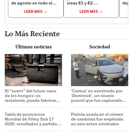
de agosto en todo el
visas E1 y E2:
deja 
Perú: tiendas atenderán
emprendedores y
mini
LEER MÁS
LEER MÁS
hasta las 7 p.m.
pymes serían los más
Espi
beneficiados
Lo Más Reciente
Últimas noticias
Sociedad
El “cuero” del futuro nace
‘Careca’ es asesinado por
de los hongos: es
‘Dominick’, un sicario
resistente, puede fabricarse
juvenil que fue capturado
a gran escala y desaparece
tras el crimen
en apenas 6 semanas
Tabla de posiciones
Pistola usada en el crimen
Mundial de Vóley Sub 17
de cambista fue empleada
2026: resultados y partidos
en seis actos criminales
de Perú en fase de grupos