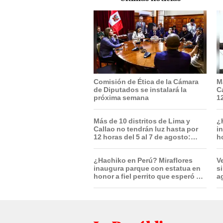
Comisión de Ética de la Cámara
M
de Diputados se instalará la
C
próxima semana
12
r
Más de 10 distritos de Lima y
¿
Callao no tendrán luz hasta por
i
12 horas del 5 al 7 de agosto:
ho
revisa horarios y zonas afectadas
s
s
¿Hachiko en Perú? Miraflores
V
inaugura parque con estatua en
s
honor a fiel perrito que esperó a
a
su dueño en el mismo lugar tras
a
su muerte