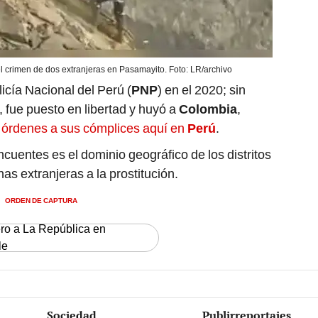
el crimen de dos extranjeras en Pasamayito. Foto: LR/archivo
icía Nacional del Perú (
PNP
) en el 2020; sin
fue puesto en libertad y huyó a
Colombia
,
 órdenes a sus cómplices aquí en
Perú
.
incuentes es el dominio geográfico de los distritos
s extranjeras a la prostitución.
ORDEN DE CAPTURA
ero a La República en
le
Sociedad
Publirreportajes