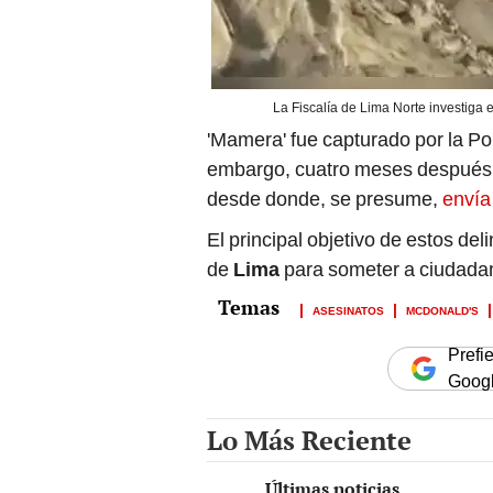
La Fiscalía de Lima Norte investiga 
'Mamera' fue capturado por la Pol
embargo, cuatro meses después, 
desde donde, se presume,
envía
El principal objetivo de estos del
de
Lima
para someter a ciudadana
ASESINATOS
MCDONALD'S
Prefi
Goog
Lo Más Reciente
Últimas noticias