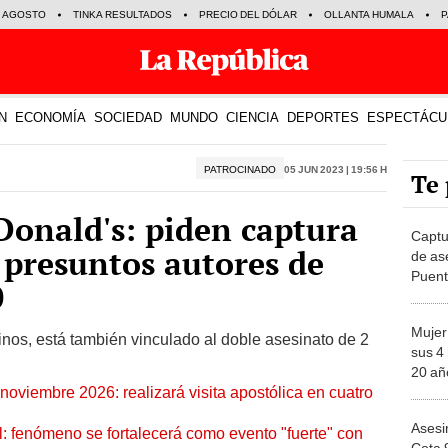
E AGOSTO
TINKA RESULTADOS
PRECIO DEL DÓLAR
OLLANTA HUMALA
P
N
ECONOMÍA
SOCIEDAD
MUNDO
CIENCIA
DEPORTES
ESPECTÁCU
PATROCINADO
05 Jun 2023 | 19:56 h
Te 
Donald's: piden captura
Captu
 presuntos autores de
de as
Puent
0
Mujer
inos, está también vinculado al doble asesinato de 2
sus 4 
20 añ
oviembre 2026: realizará visita apostólica en cuatro
evide
Asesi
: fenómeno se fortalecerá como evento "fuerte" con
Cota 