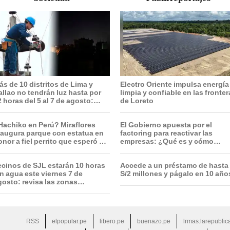
ás de 10 distritos de Lima y
Electro Oriente impulsa energía
allao no tendrán luz hasta por
limpia y confiable en las fronte
 horas del 5 al 7 de agosto:
de Loreto
evisa horarios y zonas afectadas
Hachiko en Perú? Miraflores
El Gobierno apuesta por el
naugura parque con estatua en
factoring para reactivar las
nor a fiel perrito que esperó a
empresas: ¿Qué es y cómo
u dueño en el mismo lugar tras
funciona?
u muerte
ecinos de SJL estarán 10 horas
Accede a un préstamo de hasta
in agua este viernes 7 de
S/2 millones y págalo en 10 año
gosto: revisa las zonas
fectadas, según Sedapal
RSS
elpopular.pe
libero.pe
buenazo.pe
lrmas.larepublic