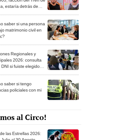
a, estaría detrás de
sicariato
 saber si una persona
jo matrimonio civil en
ec?
iones Regionales y
ipales 2026: consulta
 DNI si fuiste elegido
ro de mesa para este 4
ubre en el link oficial de
 saber si tengo
NPE
cias policiales con mi
mos al Circo!
de las Estrellas 2026:
 Julio al 30 Agosto.