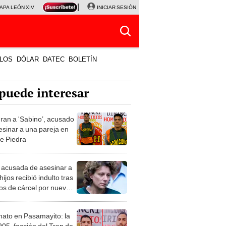
APA LEÓN XIV
NALDY SALDAÑA
INICIAR SESIÓN
LA BELLA LUZ
MAGALY MEDINA
HORÓS
LOS
DÓLAR
DATEC
BOLETÍN
puede interesar
ran a 'Sabino’, acusado
esinar a una pareja en
e Piedra
 acusada de asesinar a
hijos recibió indulto tras
os de cárcel por nueva
ncia
nato en Pasamayito: la
905, facción del Tren de