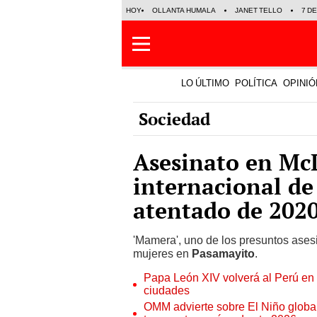
HOY
OLLANTA HUMALA
JANET TELLO
7 D
LO ÚLTIMO
POLÍTICA
OPINIÓ
Sociedad
Asesinato en Mc
internacional de
atentado de 202
'Mamera', uno de los presuntos ases
mujeres en
Pasamayito
.
Papa León XIV volverá al Perú en n
ciudades
OMM advierte sobre El Niño global