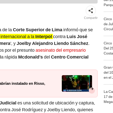
Parqu
Migue
Compartir
Circo
de Jul
Círcul
a de la
Corte Superior de Lima
informó que se
internacional a la
Interpol
contra
Luis José
mera
', y
Joelby Alejandro Liendo Sánchez
.
Circo
Del 2
s por el presunto
asesinato del empresario
Costa
ida rápida
Mcdonald's
del
Centro Comercial
Gran 
del 10
en el
abrían instalado en Risso,
La Ca
17 de 
Mega 
Judicial
es una solicitud de ubicación y captura,
 contra José Rodríguez y Joelby Liendo, quienes