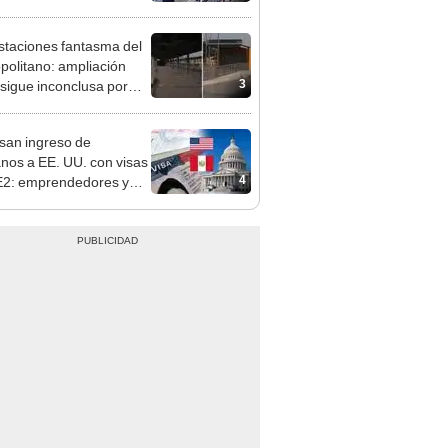
pinar
staciones fantasma del
politano: ampliación
3
 sigue inconclusa por
 de buses y una adenda
ncada
san ingreso de
nos a EE. UU. con visas
4
E2: emprendedores y
 serían los más
iciados