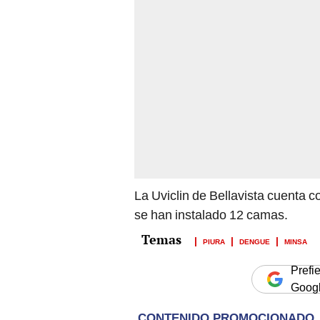
La Uviclin de Bellavista cuenta c
se han instalado 12 camas.
PIURA
DENGUE
MINSA
Prefi
Goog