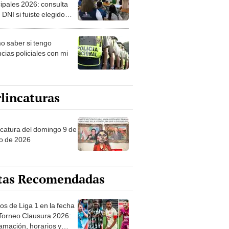
ipales 2026: consulta
 DNI si fuiste elegido
ro de mesa para este 4
ubre en el link oficial de
 saber si tengo
NPE
cias policiales con mi
lincaturas
ncatura del domingo 9 de
o de 2026
tas Recomendadas
os de Liga 1 en la fecha
 Torneo Clausura 2026:
amación, horarios y