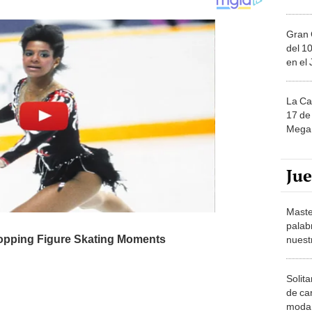
Gran 
del 10
en el
La Ca
17 de 
Mega 
Ju
Maste
palab
nuest
Solita
de ca
moda.