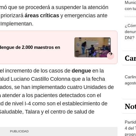
Munic
mó que se procederá a suspender la atención
con tu
miemb
 priorizará
áreas críticas
y emergencias ante
de oct
 Implementan.
¿Cómo
la O
denun
DNI?
 dengue de 2.000 maestros en
Car
 el incremento de los casos de
dengue
en la
Carli
alud Luciano Castillo Colonna que a la fecha
agost
cados, se han implementado cuatro Unidades de
a atender a los pacientes detectados con el
d de nivel I-4 como son el establecimiento de
No
aludable, Talara y el centro de salud de
Partid
4 del
progr