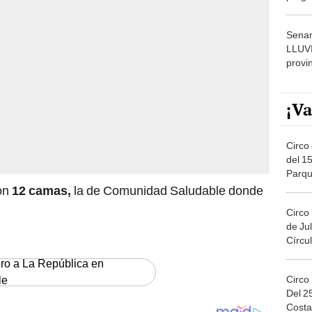
dónde
Senam
LLUV
provi
¡Va
Circo 
del 15
Parqu
Migue
on
12 camas,
la de Comunidad Saludable donde
Circo
de Jul
Círcul
ero a La República en
Circo
le
Del 2
Costa