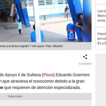
en Es
Las e
Metro
norte
falta
esta
Impul
perua
E1 y 
La Subregión de Salud Luciano Castillo Colonna a la fecha registró 7 mil casos. Foto: difusión
pymes
benef
Compartir
 de Apoyo II de Sullana (
Piura
) Eduardo Guerrero
n que atraviesa el nosocomio debido a la gran
ue
que requieren de atención especializada.