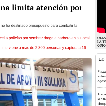
ana limita atención por
 no ha destinado presupuesto para combatir la
OLLA
l a policías por sembrar droga a barbero en su local
LA T
GUIO
nterviene a más de 2.300 personas y captura a 16
LO
Plaza
antes
agost
tiend
p.m.
Trage
la cif
choqu