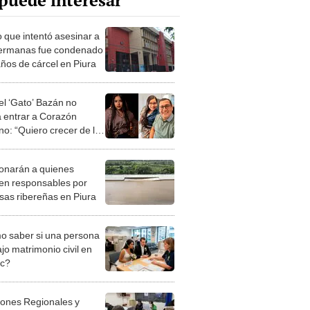
puede interesar
o que intentó asesinar a
ermanas fue condenado
años de cárcel en Piura
el ‘Gato’ Bazán no
 entrar a Corazón
no: “Quiero crecer de la
de mi papá”
onarán a quienes
ten responsables por
sas ribereñas en Piura
 saber si una persona
jo matrimonio civil en
ec?
iones Regionales y