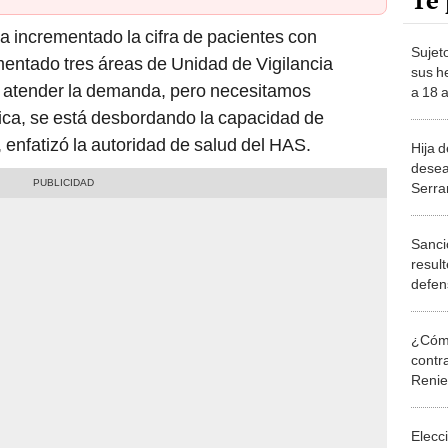
Te 
ha incrementado la cifra de pacientes con
Sujet
ntado tres áreas de Unidad de Vigilancia
sus h
a atender la demanda, pero necesitamos
a 18 
fica, se está desbordando la capacidad de
enfatizó la autoridad de salud del HAS.
Hija d
desea
Serra
mano 
Sanci
resul
defen
¿Cómo
contra
Reni
Elecc