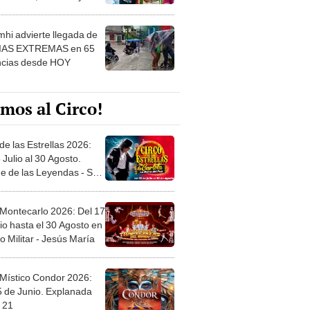
 ver
hi advierte llegada de
IAS EXTREMAS en 65
ncias desde HOY
mos al Circo!
de las Estrellas 2026:
 Julio al 30 Agosto.
e de las Leyendas - San
l
 Montecarlo 2026: Del 17
io hasta el 30 Agosto en
o Militar - Jesús María
 Místico Condor 2026:
5 de Junio. Explanada
 21