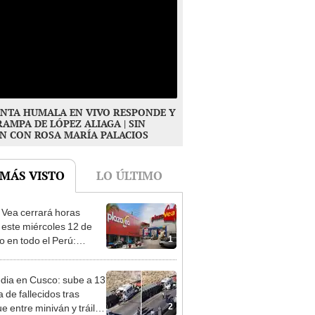
NTA HUMALA EN VIVO RESPONDE Y
RAMPA DE LÓPEZ ALIAGA | SIN
N CON ROSA MARÍA PALACIOS
 MÁS VISTO
LO ÚLTIMO
 Vea cerrará horas
 este miércoles 12 de
1
o en todo el Perú:
as atenderán hasta las 7
dia en Cusco: sube a 13
ra de fallecidos tras
2
e entre miniván y tráiler