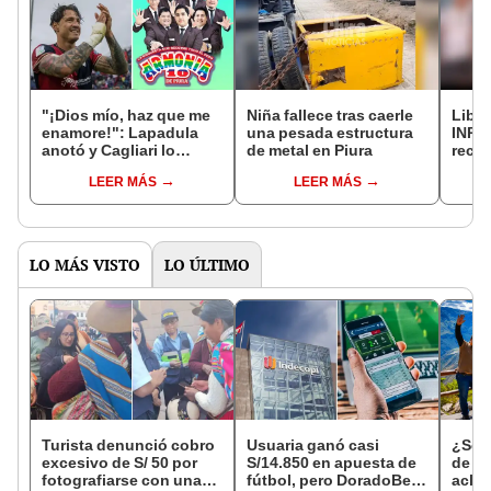
"¡Dios mío, haz que me
Niña fallece tras caerle
Liber
enamore!": Lapadula
una pesada estructura
INPE
anotó y Cagliari lo
de metal en Piura
reclu
festejó con Armonía 10
Piura
LEER MÁS
LEER MÁS
LO MÁS VISTO
LO ÚLTIMO
Turista denunció cobro
Usuaria ganó casi
¿Se t
excesivo de S/ 50 por
S/14.850 en apuesta de
de a
fotografiarse con una
fútbol, pero DoradoBet
aclar