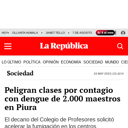
HOY
OLLANTA HUMALA
JANET TELLO
7 DE AGOSTO
TINKA RESULTADOS
LO ÚLTIMO
POLÍTICA
OPINIÓN
ECONOMÍA
SOCIEDAD
MUNDO
CIE
Sociedad
16 May 2023 | 22:42 h
Peligran clases por contagio
con dengue de 2.000 maestros
en Piura
El decano del Colegio de Profesores solicitó
acelerar la fumigación en los centros