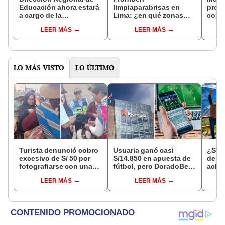
Educación ahora estará
limpiaparabrisas en
prom
a cargo de la
Lima: ¿en qué zonas
contr
Municipalidad de Lima,
aplica la ordenanza, de
LEER MÁS
LEER MÁS
anuncia López Aliaga
qué trata y desde
cuándo?
LO MÁS VISTO
LO ÚLTIMO
Turista denunció cobro
Usuaria ganó casi
¿Se t
excesivo de S/ 50 por
S/14.850 en apuesta de
de a
fotografiarse con una
fútbol, pero DoradoBet
aclar
alpaca en Cusco y
se negó a pagar:
largo
LEER MÁS
LEER MÁS
Serenazgo recuperó el
Indecopi multó a la
del 6
dinero
empresa con más de S/
19.000