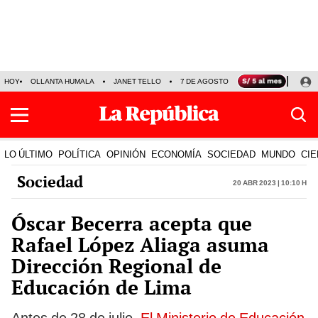
HOY
OLLANTA HUMALA
JANET TELLO
7 DE AGOSTO
TINKA RESULTADOS
LO ÚLTIMO
POLÍTICA
OPINIÓN
ECONOMÍA
SOCIEDAD
MUNDO
CIE
Sociedad
20 Abr 2023 | 10:10 h
Óscar Becerra acepta que
Rafael López Aliaga asuma
Dirección Regional de
Educación de Lima