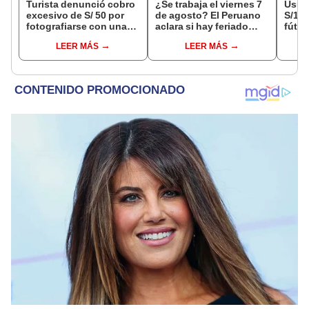
Turista denunció cobro
¿Se trabaja el viernes 7
Usuar
excesivo de S/ 50 por
de agosto? El Peruano
S/14.
fotografiarse con una
aclara si hay feriado
fútbo
alpaca en Cusco y
largo tras el descanso
se ne
LEER MÁS
LEER MÁS
Serenazgo recuperó el
del 6 de agosto
Indec
dinero
empr
19.0