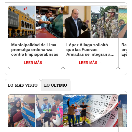
Municipalidad de Lima
López Aliaga solicitó
Rafae
promulga ordenanza
que las Fuerzas
propo
contra limpiaparabrisas
Armadas se integran al
Ejérc
patrullaje con la PNP y
delin
LEER MÁS
LEER MÁS
serenazgos
LO MÁS VISTO
LO ÚLTIMO