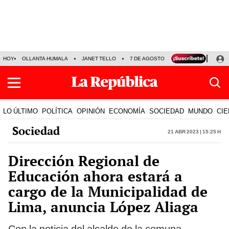
HOY
OLLANTA HUMALA
JANET TELLO
7 DE AGOSTO
TINKA RESULTADOS
LO ÚLTIMO
POLÍTICA
OPINIÓN
ECONOMÍA
SOCIEDAD
MUNDO
CIE
Sociedad
21 Abr 2023 | 15:25 h
Dirección Regional de
Educación ahora estará a
cargo de la Municipalidad de
Lima, anuncia López Aliaga