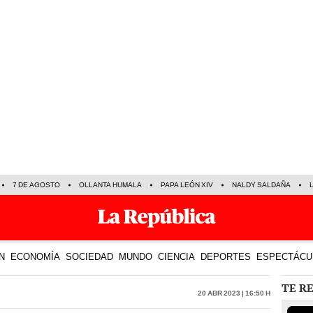
7 DE AGOSTO
OLLANTA HUMALA
PAPA LEÓN XIV
NALDY SALDAÑA
N
ECONOMÍA
SOCIEDAD
MUNDO
CIENCIA
DEPORTES
ESPECTÁCU
TE R
20 Abr 2023 | 16:50 h