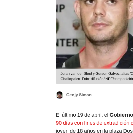
Joran van der Sloot y Gerson Galvez, alias 'C
Challapalca. Foto: difusión/INPE/composici
Genjy Simon
El último 19 de abril, el
Gobierno
90 días con fines de extradición 
joven de 18 años en la plaza Dos