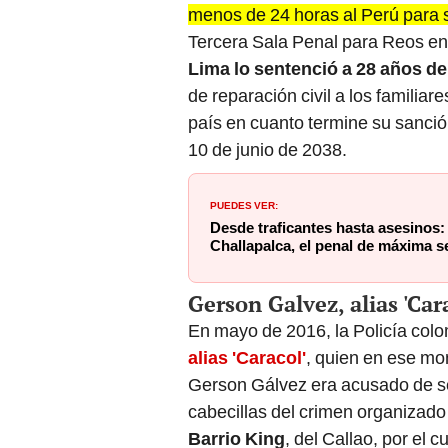
menos de 24 horas al Perú para 
Tercera Sala Penal para Reos en
Lima lo sentenció a 28 años d
de reparación civil a los familiar
país en cuanto termine su sanción
10 de junio de 2038.
PUEDES VER:
Desde traficantes hasta asesinos:
Challapalca, el penal de máxima 
Gerson Galvez, alias 'Car
En mayo de 2016, la Policía co
alias 'Caracol'
, quien en ese mo
Gerson Gálvez era acusado de ser
cabecillas del crimen organizado
Barrio King
, del Callao, por el 