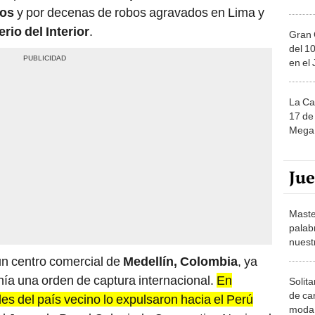
ños
y por decenas de robos agravados en Lima y
rio del Interior
.
Gran 
del 10
en el
La Ca
17 de 
Mega 
Ju
Maste
palab
nuest
 un centro comercial de
Medellín, Colombia
, ya
ía una orden de captura internacional.
En
Solita
de ca
es del país vecino lo expulsaron hacia el Perú
moda.