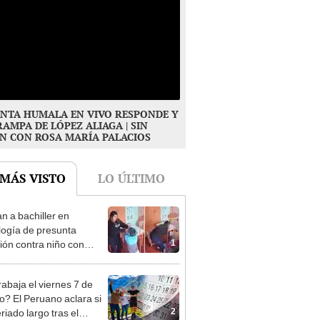
NTA HUMALA EN VIVO RESPONDE Y
RAMPA DE LÓPEZ ALIAGA | SIN
N CON ROSA MARÍA PALACIOS
 MÁS VISTO
LO ÚLTIMO
n a bachiller en
logía de presunta
1
ión contra niño con
mo en Surco: cámaras
n el hecho
rabaja el viernes 7 de
o? El Peruano aclara si
2
riado largo tras el