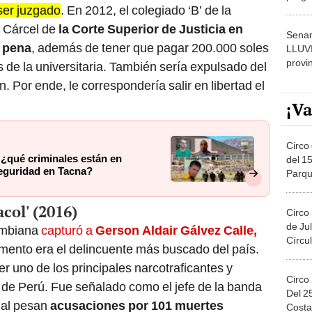
ser juzgado
. En 2012, el colegiado ‘B’ de la
dónde
 Cárcel de
la Corte Superior de Justicia en
Senam
e pena
, además de tener que pagar 200.000 soles
LLUV
provi
es de la universitaria. También sería expulsado del
. Por ende, le correspondería salir en libertad el
¡Va
Circo 
 ¿qué criminales están en
del 15
seguridad en Tacna?
Parqu
Migue
acol' (2016)
Circo
de Jul
lombiana
capturó a
Gerson Aldair Gálvez Calle,
Círcul
mento era el delincuente más buscado del país.
 uno de los principales narcotraficantes y
Circo
 de Perú. Fue señalado como el jefe de la banda
Del 2
cual pesan
acusaciones por 101 muertes
Costa