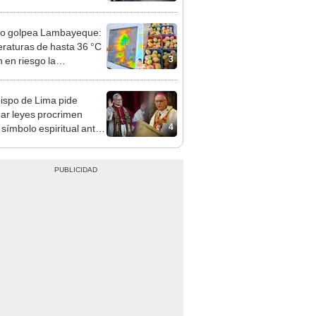
nso del 6 de agosto
ño golpea Lambayeque:
raturas de hasta 36 °C
3
 en riesgo la
cción de mango y palta
ispo de Lima pide
ar leyes procrimen
4
símbolo espiritual ante
sita del papa León XIV