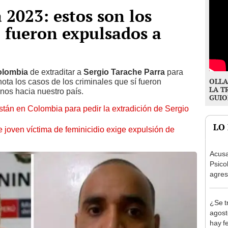
 2023: estos son los
í fueron expulsados a
olombia
de extraditar a
Sergio Tarache Parra
para
OLLA
nota los casos de los criminales que sí fueron
LA T
nos hacia nuestro país.
GUIO
stán en Colombia para pedir la extradición de Sergio
LO
e joven víctima de feminicidio exige expulsión de
Acusa
Psico
agres
autis
capta
¿Se t
agost
hay fe