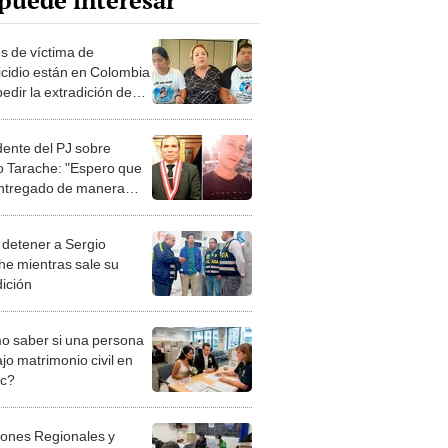
puede interesar
s de víctima de
icidio están en Colombia
edir la extradición de
o Tarache
dente del PJ sobre
o Tarache: "Espero que
ntregado de manera
a"
 detener a Sergio
he mientras sale su
dición
 saber si una persona
jo matrimonio civil en
ec?
iones Regionales y