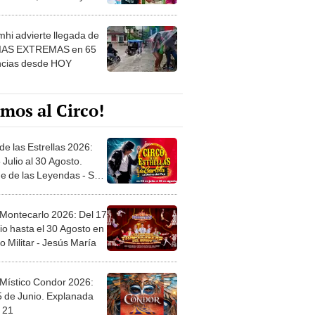
 ver
hi advierte llegada de
IAS EXTREMAS en 65
ncias desde HOY
mos al Circo!
de las Estrellas 2026:
 Julio al 30 Agosto.
e de las Leyendas - San
l
 Montecarlo 2026: Del 17
io hasta el 30 Agosto en
o Militar - Jesús María
 Místico Condor 2026:
5 de Junio. Explanada
 21