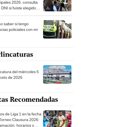
ipales 2026: consulta
 DNI si fuiste elegido
ro de mesa para este 4
ubre en el link oficial de
 saber si tengo
NPE
cias policiales con mi
lincaturas
ncatura del miércoles 5
osto de 2026
tas Recomendadas
os de Liga 1 en la fecha
 Torneo Clausura 2026:
amación, horarios y