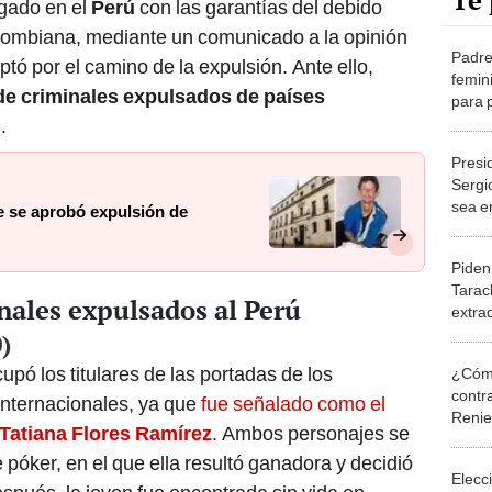
Te 
zgado en el
Perú
con las garantías del debido
colombiana, mediante un comunicado a la opinión
Padre
tó por el camino de la expulsión. Ante ello,
femin
 de criminales expulsados de países
para p
Sergi
ú
.
Presi
Sergi
sea e
 se aprobó expulsión de
rápid
Piden
Tarac
nales expulsados al Perú
extra
)
upó los titulares de las portadas de los
¿Cómo
contra
internacionales, ya que
fue señalado como el
Reni
Tatiana Flores Ramírez
. Ambos personajes se
óker, en el que ella resultó ganadora y decidió
Elecc