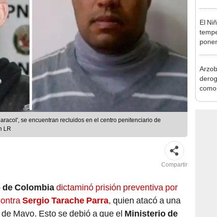
desca
El Ni
tempe
ponen
produ
Arzob
derog
como 
la vi
aracol', se encuentran recluidos en el centro penitenciario de
ón LR
Compartir
 de Colombia
dictaminó prisión preventiva por
contra
Sergio Tarache Parra
, quien atacó a una
 de Mayo. Esto se debió a que el
Ministerio de