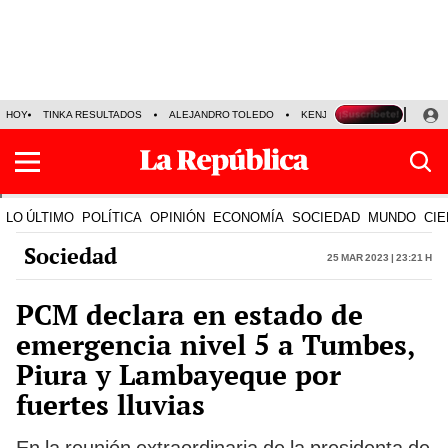
HOY
TINKA RESULTADOS
ALEJANDRO TOLEDO
KENJI FUJIMORI
PRECIO
LO ÚLTIMO
POLÍTICA
OPINIÓN
ECONOMÍA
SOCIEDAD
MUNDO
CIE
Sociedad
25 Mar 2023 | 23:21 h
PCM declara en estado de
emergencia nivel 5 a Tumbes,
Piura y Lambayeque por
fuertes lluvias