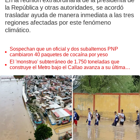
En la reunión extraordinaria de la presidenta de
la República y otras autoridades, se acordó
trasladar ayuda de manera inmediata a las tres
regiones afectadas por este fenómeno
climático.
Sospechan que un oficial y dos subalternos PNP
cambiaron 40 paquetes de cocaína por yeso
El 'monstruo' subterráneo de 1.750 toneladas que
construye el Metro bajo el Callao avanza a su última
estación