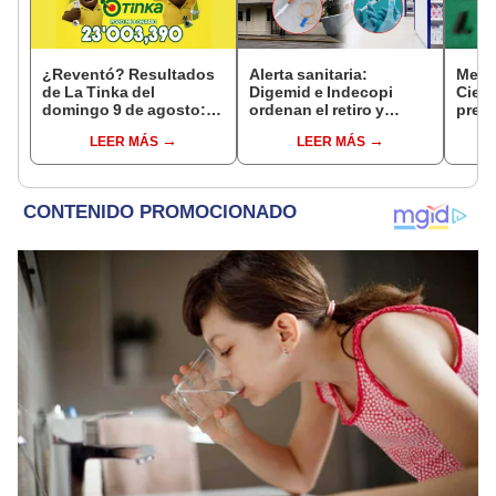
¿Reventó? Resultados
Alerta sanitaria:
Mega
de La Tinka del
Digemid e Indecopi
Ciene
domingo 9 de agosto:
ordenan el retiro y
pres
números ganadores,
destrucción de estos
'Tren
LEER MÁS
LEER MÁS
premios del Pozo
productos médicos
'búnk
Millonario, boliyapa,
contra el cáncer por
de c
S/50.000 y más
riesgos a la salud