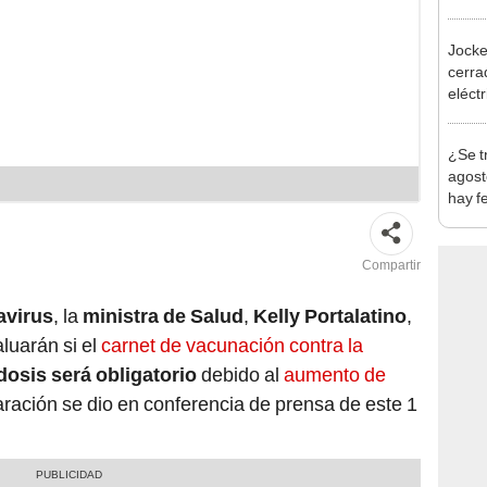
en Cu
recup
Jocke
cerrad
eléct
abrir
¿Se t
agost
hay fe
desca
Compartir
avirus
, la
ministra de Salud
,
Kelly Portalatino
,
luarán si el
carnet de vacunación contra la
dosis será obligatorio
debido al
aumento de
aración se dio en conferencia de prensa de este 1