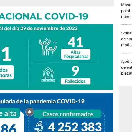
Maste
palab
nuest
Solita
de ca
moda.
demue
Ajedre
de es
piezas
consi