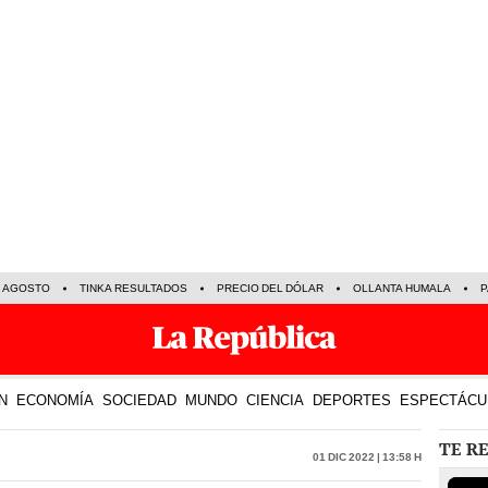
E AGOSTO
TINKA RESULTADOS
PRECIO DEL DÓLAR
OLLANTA HUMALA
P
N
ECONOMÍA
SOCIEDAD
MUNDO
CIENCIA
DEPORTES
ESPECTÁCU
TE R
01 Dic 2022 | 13:58 h