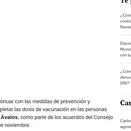
Te 
¿Cómo
contra
Reni
Elecc
Munic
con tu
miemb
de oct
¿Cómo
la O
denun
DNI?
Car
tinuar con las medidas de prevención y
pletar las dosis de vacunación en las personas
 Ávalos
, como parte de los acuerdos del Consejo
Carli
de noviembre.
agost