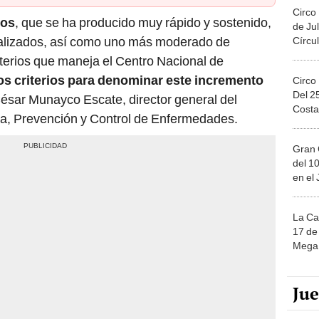
Circo
sos
, que se ha producido muy rápido y sostenido,
de Jul
talizados, así como uno más moderado de
Círcul
iterios que maneja el Centro Nacional de
os criterios para denominar este incremento
Circo
Del 2
César Munayco Escate, director general del
Costa
a, Prevención y Control de Enfermedades.
Gran 
del 10
en el
La Ca
17 de 
Mega 
Ju