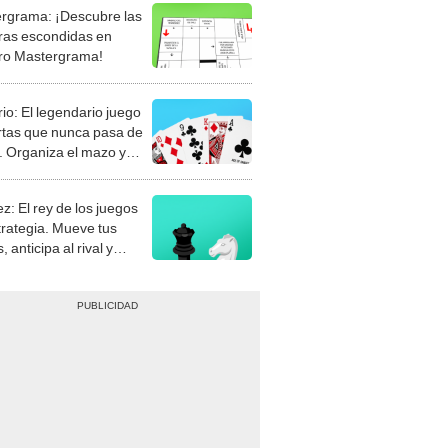
rgrama: ¡Descubre las
ras escondidas en
ro Mastergrama!
rio: El legendario juego
rtas que nunca pasa de
 Organiza el mazo y
stra tu habilidad.
z: El rey de los juegos
trategia. Mueve tus
, anticipa al rival y
gue el jaque mate.