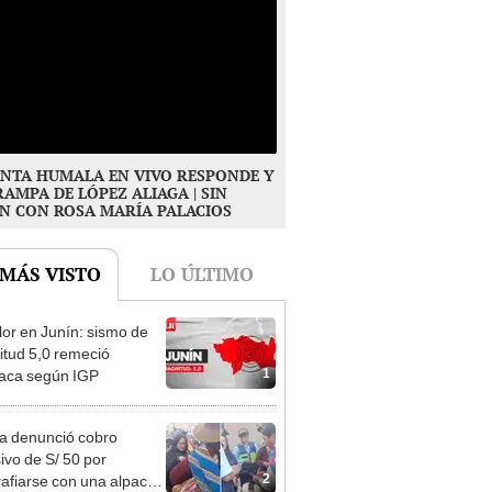
NTA HUMALA EN VIVO RESPONDE Y
RAMPA DE LÓPEZ ALIAGA | SIN
N CON ROSA MARÍA PALACIOS
 MÁS VISTO
LO ÚLTIMO
or en Junín: sismo de
tud 5,0 remeció
1
aca según IGP
ta denunció cobro
ivo de S/ 50 por
2
rafiarse con una alpaca