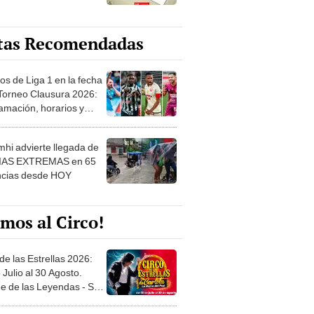
tas Recomendadas
os de Liga 1 en la fecha
 Torneo Clausura 2026:
amación, horarios y
 ver
hi advierte llegada de
IAS EXTREMAS en 65
ncias desde HOY
mos al Circo!
de las Estrellas 2026:
 Julio al 30 Agosto.
e de las Leyendas - San
l