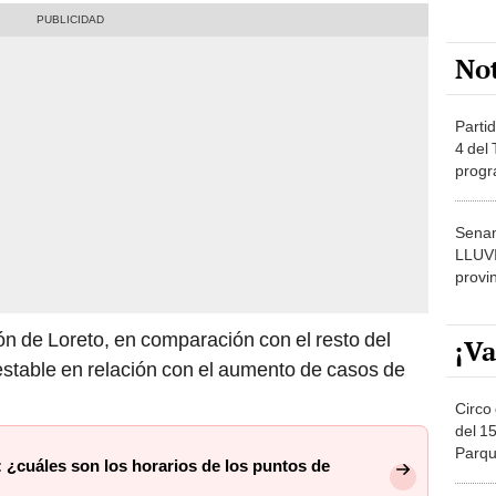
No
Partid
4 del
progr
dónde
Senam
LLUV
provi
ón de Loreto, en comparación con el resto del
¡Va
 estable en relación con el aumento de casos de
Circo 
del 15
Parqu
 ¿cuáles son los horarios de los puntos de
Migue