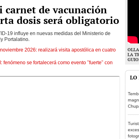
i carnet de vacunación
rta dosis será obligatorio
ID-19 influye en nuevas medidas del Ministerio de
ly Portalatino.
OLLA
oviembre 2026: realizará visita apostólica en cuatro
LA T
GUIO
: fenómeno se fortalecerá como evento "fuerte" con
LO
Tembl
magni
Chup
Turis
exces
fotog