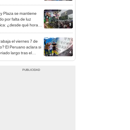
sco y Serenazgo
eró el dinero
y Plaza se mantiene
o por falta de luz
3
rica: ¿desde qué hora
á el centro comercial?
rabaja el viernes 7 de
o? El Peruano aclara si
4
riado largo tras el
nso del 6 de agosto