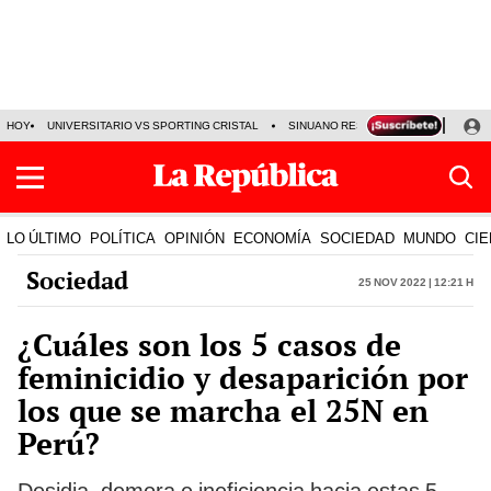
HOY
UNIVERSITARIO VS SPORTING CRISTAL
SINUANO RESULTADOS HOY
CA
LO ÚLTIMO
POLÍTICA
OPINIÓN
ECONOMÍA
SOCIEDAD
MUNDO
CIE
Sociedad
25 Nov 2022 | 12:21 h
¿Cuáles son los 5 casos de
feminicidio y desaparición por
los que se marcha el 25N en
Perú?