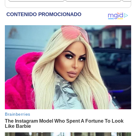
beneficiados
requisitos deben
dine
cumplir