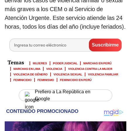
derivar los casos de violencia familiar o sexual
más graves a los CEM o al Servicio de
Atención Urgente. Este servicio atiende las 24
horas, todos los días del año (incluye feriados).
MUJERES
PODER JUDICIAL
MARCHAS EN PERÚ
MARCHAS EN LIMA
VIOLENCIA
VIOLENCIA CONTRA LA MUJER
VIOLENCIA DE GÉNERO
VIOLENCIA SEXUAL
VIOLENCIA FAMILIAR
FEMINICIDIO
FEMINISMO
FEMINICIDIO EN PERÚ
Prefiero a La República en
Google