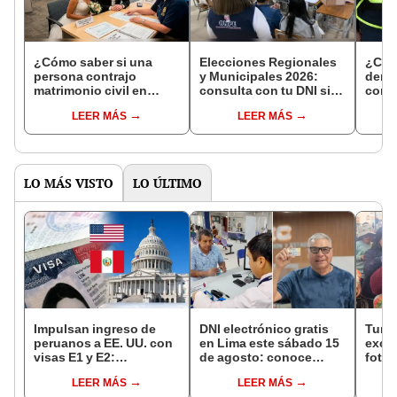
¿Cómo saber si una
Elecciones Regionales
¿Cóm
persona contrajo
y Municipales 2026:
denun
matrimonio civil en
consulta con tu DNI si
con 
Reniec?
fuiste elegido miembro
LEER MÁS
LEER MÁS
de mesa para este 4 de
octubre en el link oficial
de la ONPE
LO MÁS VISTO
LO ÚLTIMO
Impulsan ingreso de
DNI electrónico gratis
Turis
peruanos a EE. UU. con
en Lima este sábado 15
exces
visas E1 y E2:
de agosto: conoce
fotog
emprendedores y
quiénes pueden
alpa
LEER MÁS
LEER MÁS
pymes serían los más
acceder y qué
seren