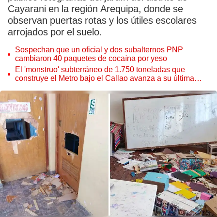
Cayarani en la región Arequipa, donde se
observan puertas rotas y los útiles escolares
arrojados por el suelo.
Sospechan que un oficial y dos subalternos PNP
cambiaron 40 paquetes de cocaína por yeso
El 'monstruo' subterráneo de 1.750 toneladas que
construye el Metro bajo el Callao avanza a su última
estación