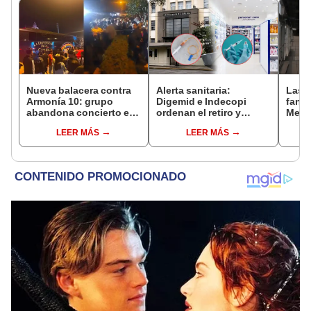
Nueva balacera contra
Alerta sanitaria:
Las 
Armonía 10: grupo
Digemid e Indecopi
fant
abandona concierto en
ordenan el retiro y
Metr
Manchay tras 5 disparos
destrucción de estos
ampli
LEER MÁS
LEER MÁS
en pleno show
productos médicos
incon
contra el cáncer por
buse
riesgos a la salud
esta