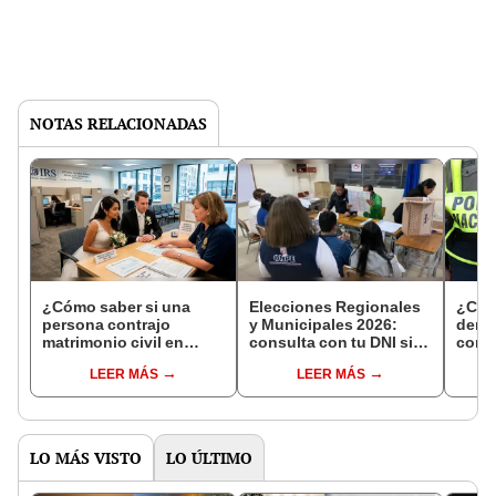
NOTAS RELACIONADAS
¿Cómo saber si una
Elecciones Regionales
¿Cóm
persona contrajo
y Municipales 2026:
denun
matrimonio civil en
consulta con tu DNI si
con 
Reniec?
fuiste elegido miembro
LEER MÁS
LEER MÁS
de mesa para este 4 de
octubre en el link oficial
de la ONPE
LO MÁS VISTO
LO ÚLTIMO