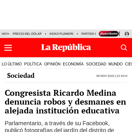
HOY
PRECIO DEL DÓLAR
KEIKO FUJIMORI
PARTIDO OBRAS
ARMONÍA 10
LO ÚLTIMO
POLÍTICA
OPINIÓN
ECONOMÍA
SOCIEDAD
MUNDO
CIE
Sociedad
08 Nov 2022 | 21:54 h
Congresista Ricardo Medina
denuncia robos y desmanes en
alejada institución educativa
Parlamentario, a través de su Facebook,
publicó fotografías del jardín del distrito de