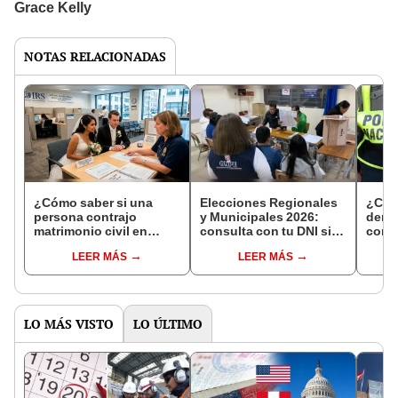
NOTAS RELACIONADAS
¿Cómo saber si una
Elecciones Regionales
¿Cóm
persona contrajo
y Municipales 2026:
denun
matrimonio civil en
consulta con tu DNI si
con 
Reniec?
fuiste elegido miembro
LEER MÁS
LEER MÁS
de mesa para este 4 de
octubre en el link oficial
de la ONPE
LO MÁS VISTO
LO ÚLTIMO