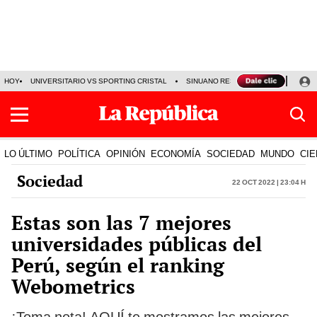
HOY
UNIVERSITARIO VS SPORTING CRISTAL
SINUANO RESULTADOS HOY
CA
LO ÚLTIMO
POLÍTICA
OPINIÓN
ECONOMÍA
SOCIEDAD
MUNDO
CIE
Sociedad
22 Oct 2022 | 23:04 h
Estas son las 7 mejores
universidades públicas del
Perú, según el ranking
Webometrics