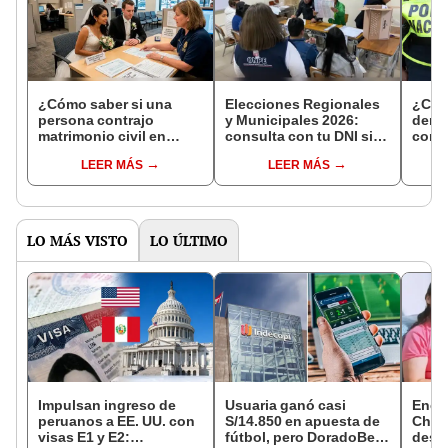
¿Cómo saber si una
Elecciones Regionales
¿Cóm
persona contrajo
y Municipales 2026:
denun
matrimonio civil en
consulta con tu DNI si
con 
Reniec?
fuiste elegido miembro
LEER MÁS
LEER MÁS
de mesa para este 4 de
octubre en el link oficial
de la ONPE
LO MÁS VISTO
LO ÚLTIMO
Impulsan ingreso de
Usuaria ganó casi
Encu
peruanos a EE. UU. con
S/14.850 en apuesta de
Chorr
visas E1 y E2:
fútbol, pero DoradoBet
desap