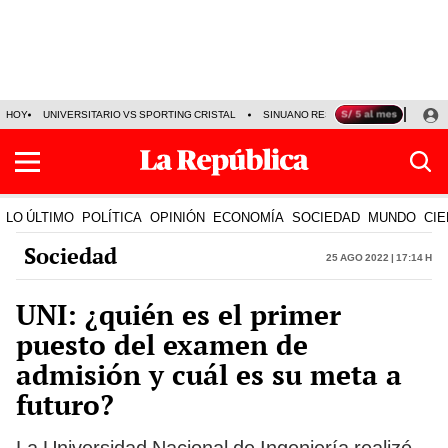
HOY
UNIVERSITARIO VS SPORTING CRISTAL
SINUANO RESULTADOS HOY
CA
LO ÚLTIMO
POLÍTICA
OPINIÓN
ECONOMÍA
SOCIEDAD
MUNDO
CIE
Sociedad
25 Ago 2022 | 17:14 h
UNI: ¿quién es el primer
puesto del examen de
admisión y cuál es su meta a
futuro?