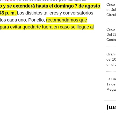
Circo
lio y se extenderá hasta el domingo 7 de agosto
de Jul
.45 p. m.
Los distintos talleres y conversatorios
Círcul
os cada uno. Por ello,
recomendamos que
para evitar quedarte fuera en caso se llegue al
Circo
Del 2
Costa
Gran 
del 10
en el
La Ca
17 de 
Mega 
Ju