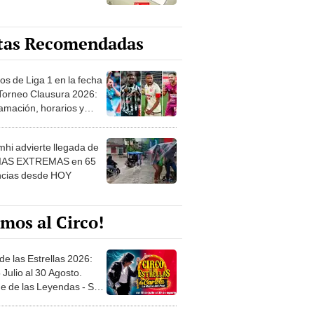
tas Recomendadas
os de Liga 1 en la fecha
 Torneo Clausura 2026:
amación, horarios y
 ver
hi advierte llegada de
IAS EXTREMAS en 65
ncias desde HOY
mos al Circo!
de las Estrellas 2026:
 Julio al 30 Agosto.
e de las Leyendas - San
l