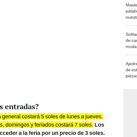
Maste
palab
nuest
Solita
de ca
moda.
demue
Ajedre
de es
piezas
consi
as entradas?
a general costará 5 soles de lunes a jueves,
s, domingos y feriados costará 7 soles.
Los
eder a la feria por un precio de 3 soles.