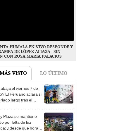
NTA HUMALA EN VIVO RESPONDE Y
RAMPA DE LÓPEZ ALIAGA | SIN
N CON ROSA MARÍA PALACIOS
 MÁS VISTO
LO ÚLTIMO
rabaja el viernes 7 de
o? El Peruano aclara si
1
riado largo tras el
nso del 6 de agosto
y Plaza se mantiene
o por falta de luz
2
rica: ¿desde qué hora