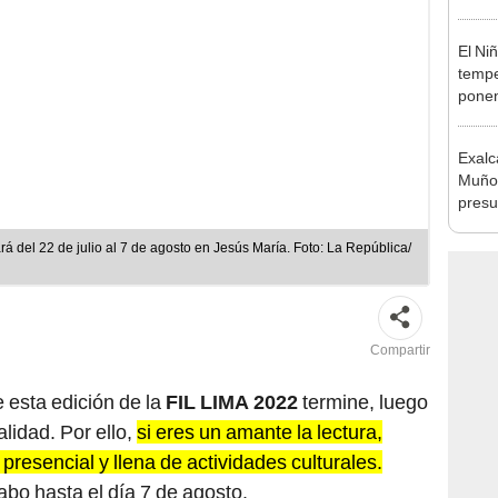
abrir
El Ni
tempe
ponen
produ
Exalc
Muñoz
presu
seren
rá del 22 de julio al 7 de agosto en Jesús María. Foto: La República/
Compartir
 esta edición de la
FIL LIMA 2022
termine, luego
lidad. Por ello,
si eres un amante la lectura,
resencial y llena de actividades culturales.
abo hasta el día 7 de agosto.