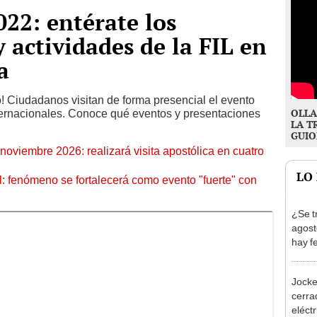
022: entérate los
y actividades de la FIL en
a
o! Ciudadanos visitan de forma presencial el evento
OLLA
ternacionales. Conoce qué eventos y presentaciones
LA T
GUIO
oviembre 2026: realizará visita apostólica en cuatro
LO
: fenómeno se fortalecerá como evento "fuerte" con
¿Se t
agost
hay fe
desca
Jocke
cerrad
eléct