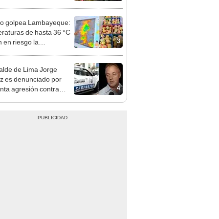
á el centro comercial?
ño golpea Lambayeque:
raturas de hasta 36 °C
3
 en riesgo la
cción de mango y palta
alde de Lima Jorge
 es denunciado por
4
nta agresión contra
a gestante de Miraflores