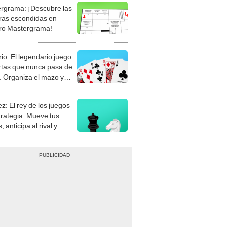
rgrama: ¡Descubre las
ras escondidas en
ro Mastergrama!
rio: El legendario juego
rtas que nunca pasa de
 Organiza el mazo y
stra tu habilidad.
z: El rey de los juegos
trategia. Mueve tus
, anticipa al rival y
gue el jaque mate.