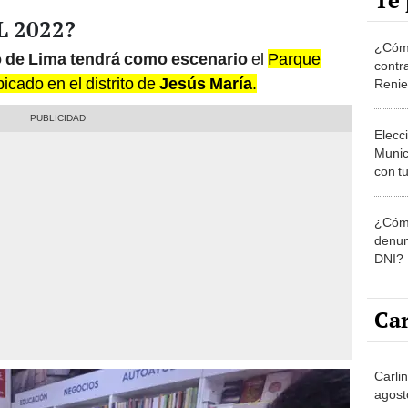
Te 
IL 2022?
¿Cómo
ro de Lima tendrá como escenario
el
Parque
contra
icado en el distrito de
Jesús María
.
Reni
Elecc
Munic
con tu
miemb
de oct
¿Cómo
la O
denun
DNI?
Car
Carli
agost