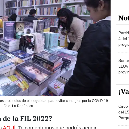
No
Partid
4 del
progr
dónde
Senam
LLUV
provi
¡Va
los protocolos de bioseguridad para evitar contagios por la COVID-19.
Circo 
Foto: La República
del 15
 de la FIL 2022?
Parqu
Migue
to
AQUÍ
. Te comentamos que podrás acudir