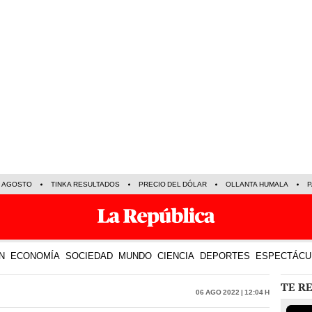
E AGOSTO
TINKA RESULTADOS
PRECIO DEL DÓLAR
OLLANTA HUMALA
P
N
ECONOMÍA
SOCIEDAD
MUNDO
CIENCIA
DEPORTES
ESPECTÁCU
TE R
06 Ago 2022 | 12:04 h