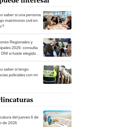
puede interesar
 saber si una persona
jo matrimonio civil en
ec?
iones Regionales y
ipales 2026: consulta
 DNI si fuiste elegido
ro de mesa para este 4
ubre en el link oficial de
 saber si tengo
NPE
cias policiales con mi
lincaturas
ncatura del jueves 6 de
o de 2026