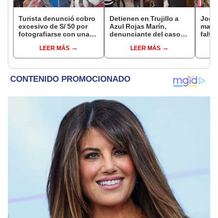
Turista denunció cobro
Detienen en Trujillo a
Jocke
excesivo de S/ 50 por
Azul Rojas Marín,
manti
fotografiarse con una
denunciante del caso
falta
alpaca en Cusco y
que llevó a prisión a tres
¿desd
LEER MÁS
LEER MÁS
Serenazgo recuperó el
policías
el ce
dinero