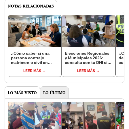
NOTAS RELACIONADAS
¿Cómo saber si una
Elecciones Regionales
¿Cóm
persona contrajo
y Municipales 2026:
denun
matrimonio civil en
consulta con tu DNI si
con 
Reniec?
fuiste elegido miembro
LEER MÁS
LEER MÁS
de mesa para este 4 de
octubre en el link oficial
de la ONPE
LO MÁS VISTO
LO ÚLTIMO