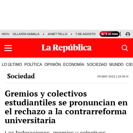
HOY
OLLANTA HUMALA
JANET TELLO
7 DE AGOSTO
TINKA RESULTADOS
LO ÚLTIMO
POLÍTICA
OPINIÓN
ECONOMÍA
SOCIEDAD
MUNDO
CIE
Sociedad
09 May 2022 | 18:06 h
Gremios y colectivos
estudiantiles se pronuncian en
el rechazo a la contrarreforma
universitaria