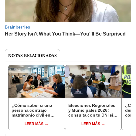
NOTAS RELACIONADAS
¿Cómo saber si una
Elecciones Regionales
¿Cóm
persona contrajo
y Municipales 2026:
denun
matrimonio civil en
consulta con tu DNI si
con 
Reniec?
fuiste elegido miembro
LEER MÁS
LEER MÁS
de mesa para este 4 de
octubre en el link oficial
de la ONPE