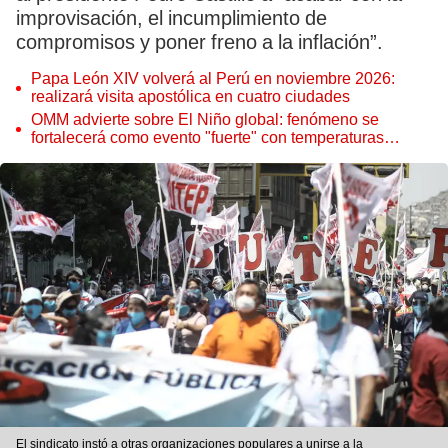
improvisación, el incumplimiento de
compromisos y poner freno a la inflación”.
Papa León XIV volverá al Perú en noviembre 2026:
realizará visita apostólica en cuatro ciudades
OMM advierte sobre El Niño global: fenómeno se
fortalecerá como evento "fuerte" con temperaturas
récord este 2026
El sindicato instó a otras organizaciones populares a unirse a la