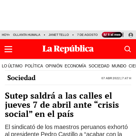
HOY
OLLANTA HUMALA
JANET TELLO
7 DE AGOSTO
TINKA RESULTADOS
LO ÚLTIMO
POLÍTICA
OPINIÓN
ECONOMÍA
SOCIEDAD
MUNDO
CIE
Sociedad
07 Abr 2022 | 7:47 h
Sutep saldrá a las calles el
jueves 7 de abril ante “crisis
social” en el país
El sindicató de los maestros peruanos exhortó
al presidente Pedro Castillo a “acabar con la