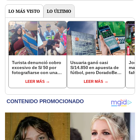
LO MÁS VISTO
LO ÚLTIMO
Turista denunció cobro
Usuaria ganó casi
Jocke
excesivo de S/ 50 por
S/14.850 en apuesta de
manti
fotografiarse con una
fútbol, pero DoradoBet
falta
alpaca en Cusco y
se negó a pagar:
¿desd
LEER MÁS
LEER MÁS
Serenazgo recuperó el
Indecopi multó a la
el ce
dinero
empresa con más de S/
19.000