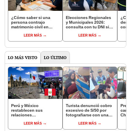
¿Cómo saber si una
Elecciones Regionales
¿Cóm
persona contrajo
y Municipales 2026:
denun
matrimonio civil en
consulta con tu DNI si
con 
Reniec?
fuiste elegido miembro
LEER MÁS
LEER MÁS
de mesa para este 4 de
octubre en el link oficial
de la ONPE
LO MÁS VISTO
LO ÚLTIMO
Perú y México
Turista denunció cobro
Pres
restablecen sus
excesivo de S/50 por
cambi
relaciones
fotografiarse con una
Chino
diplomáticas: ¿se
alpaca en Cusco:
con e
LEER MÁS
LEER MÁS
anulan los visados?
serenazgo recuperó el
PNP r
dinero