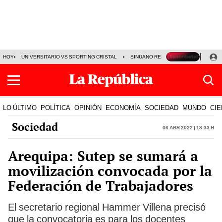
HOY
UNIVERSITARIO VS SPORTING CRISTAL
SINUANO RESULTADOS HOY
CA
LO ÚLTIMO
POLÍTICA
OPINIÓN
ECONOMÍA
SOCIEDAD
MUNDO
CIE
Sociedad
06 Abr 2022 | 18:33 h
Arequipa: Sutep se sumará a
movilización convocada por la
Federación de Trabajadores
El secretario regional Hammer Villena precisó
que la convocatoria es para los docentes