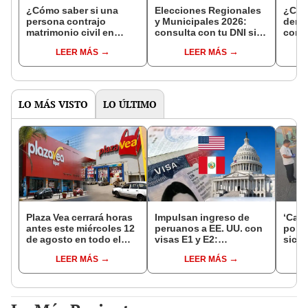
¿Cómo saber si una
Elecciones Regionales
¿Cóm
persona contrajo
y Municipales 2026:
denun
matrimonio civil en
consulta con tu DNI si
con 
Reniec?
fuiste elegido miembro
LEER MÁS
LEER MÁS
de mesa para este 4 de
octubre en el link oficial
de la ONPE
LO MÁS VISTO
LO ÚLTIMO
Plaza Vea cerrará horas
Impulsan ingreso de
‘Care
antes este miércoles 12
peruanos a EE. UU. con
por ‘
de agosto en todo el
visas E1 y E2:
sicar
Perú: tiendas atenderán
emprendedores y
captu
LEER MÁS
LEER MÁS
hasta las 7 p.m.
pymes serían los más
beneficiados