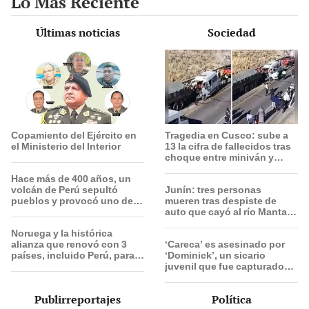
Lo Más Reciente
Últimas noticias
Sociedad
Copamiento del Ejército en
Tragedia en Cusco: sube a
el Ministerio del Interior
13 la cifra de fallecidos tras
choque entre miniván y
tráiler en Espinar
Hace más de 400 años, un
volcán de Perú sepultó
Junín: tres personas
pueblos y provocó uno de
mueren tras despiste de
los veranos más fríos de la
auto que cayó al río Mantaro
historia: sigue bajo
en la Carretera Central
Noruega y la histórica
monitoreo
alianza que renovó con 3
‘Careca’ es asesinado por
países, incluido Perú, para
‘Dominick’, un sicario
frenar la deforestación de la
juvenil que fue capturado
Amazonía al 2030
tras el crimen
Publirreportajes
Política