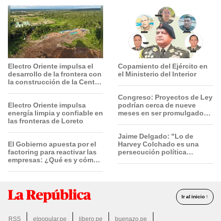
Electro Oriente impulsa el
Copamiento del Ejército en
desarrollo de la frontera con
el Ministerio del Interior
la construcción de la Central
Solar de San Antonio del
Congreso: Proyectos de Ley
Estrecho
Electro Oriente impulsa
podrían cerca de nueve
energía limpia y confiable en
meses en ser promulgados
las fronteras de Loreto
por vía ordinaria
Jaime Delgado: "Lo de
El Gobierno apuesta por el
Harvey Colchado es una
factoring para reactivar las
persecución política
empresas: ¿Qué es y cómo
horrible”
funciona?
Ir al inicio ↑
RSS
elpopular.pe
libero.pe
buenazo.pe