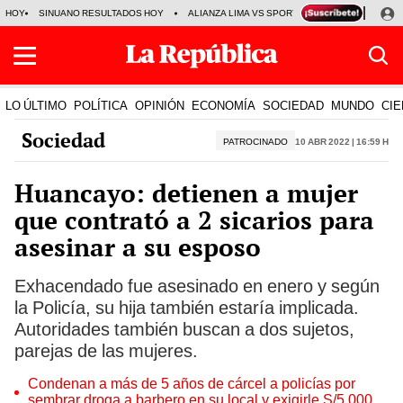
HOY
SINUANO RESULTADOS HOY
ALIANZA LIMA VS SPORT BOYS
JORGE MES
LO ÚLTIMO
POLÍTICA
OPINIÓN
ECONOMÍA
SOCIEDAD
MUNDO
CIE
Sociedad
PATROCINADO
10 Abr 2022 | 16:59 h
Huancayo: detienen a mujer
que contrató a 2 sicarios para
asesinar a su esposo
Exhacendado fue asesinado en enero y según
la Policía, su hija también estaría implicada.
Autoridades también buscan a dos sujetos,
parejas de las mujeres.
Condenan a más de 5 años de cárcel a policías por
sembrar droga a barbero en su local y exigirle S/5.000