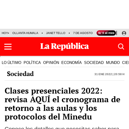
HOY
OLLANTA HUMALA
JANET TELLO
7 DE AGOSTO
TINKA RESULTADOS
LO ÚLTIMO
POLÍTICA
OPINIÓN
ECONOMÍA
SOCIEDAD
MUNDO
CIE
Sociedad
31 Ene 2022 | 20:58 h
Clases presenciales 2022:
revisa AQUÍ el cronograma de
retorno a las aulas y los
protocolos del Minedu