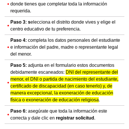
donde tienes que completar toda la información
requerida.
Paso 3: s
elecciona el distrito donde vives y
elige el
centro educativo de tu preferencia.
Paso 4:
completa los datos personales del estudiante
e información del padre, madre o representante legal
del menor.
Paso 5:
adjunta en el formulario estos documentos
debidamente escaneados:
DNI del representante del
menor, el DNI o partida de nacimiento del estudiante,
certificado de discapacidad (en caso tenerlo) y, de
manera excepcional, la exoneración de educación
física o exoneración de educación religiosa
.
Paso 6:
asegúrate que toda la información este
correcta y dale
clic en
registrar solicitud
.