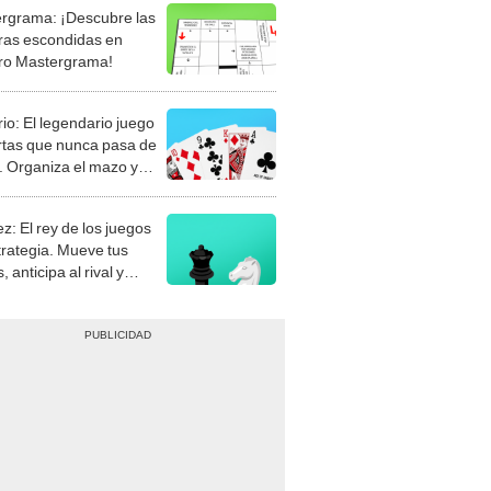
rgrama: ¡Descubre las
ras escondidas en
ro Mastergrama!
rio: El legendario juego
rtas que nunca pasa de
 Organiza el mazo y
stra tu habilidad.
z: El rey de los juegos
trategia. Mueve tus
, anticipa al rival y
gue el jaque mate.