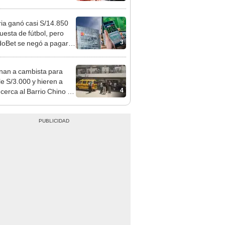
o que conoció en Roblox:
usca al implicado
ia ganó casi S/14.850
uesta de fútbol, pero
3
oBet se negó a pagar:
opi multó a la empresa
ás de S/ 19.000
nan a cambista para
le S/3.000 y hieren a
4
 cerca al Barrio Chino en
 Cercado