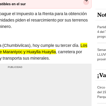
tibles en el sur
No
ague el Impuesto a la Renta para la obtención
idades piden el resarcimiento por sus terrenos
minero.
Partid
4 del
progr
dónde
aca (Chumbivilcas), hoy cumple su tercer día.
Los
Senam
e Maraniyoc y Huaylla Huaylla
, carretera por
LLUV
 transporta sus minerales.
provi
¡Va
Circo 
del 15
Parqu
Migue