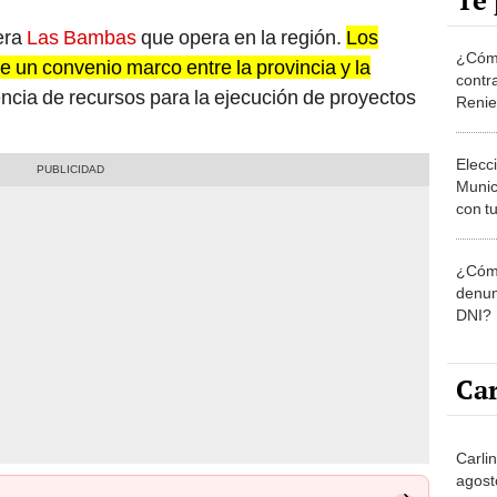
Te 
era
Las Bambas
que opera en la región.
Los
¿Cómo
e un convenio marco entre la provincia y la
contra
encia de recursos para la ejecución de proyectos
Reni
Elecc
Munic
con tu
miemb
de oct
¿Cómo
la O
denun
DNI?
Car
Carlin
agost