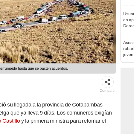
sujet
PNP b
Usuar
en ap
Dorad
Indec
con m
Asesi
robar
joven
Lima
terrumpido hasta que se pacten acuerdos.
Compartir
ió su llegada a la provincia de Cotabambas
uelga que ya lleva 9 días. Los comuneros exigían
 Castillo
y la primera ministra para retomar el