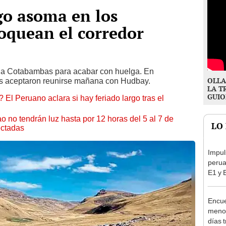
go asoma en los
loquean el corredor
 a Cotabambas para acabar con huelga. En
OLLA
s aceptaron reunirse mañana con Hudbay.
LA T
GUIO
 El Peruano aclara si hay feriado largo tras el
ao no tendrán luz hasta por 12 horas del 5 al 7 de
LO
ectadas
Impul
perua
E1 y 
pymes
benef
Encue
menor
días 