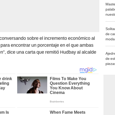
Maste
palab
nuest
Solita
de ca
 conversando sobre el incremento económico al
moda.
demue
para encontrar un porcentaje en el que ambas
, dice una carta que remitió Hudbay al alcalde
Ajedre
de es
piezas
consi