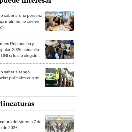
puede interesar
 saber si una persona
jo matrimonio civil en
ec?
iones Regionales y
ipales 2026: consulta
 DNI si fuiste elegido
ro de mesa para este 4
ubre en el link oficial de
 saber si tengo
NPE
cias policiales con mi
lincaturas
catura del viernes 7 de
o de 2026