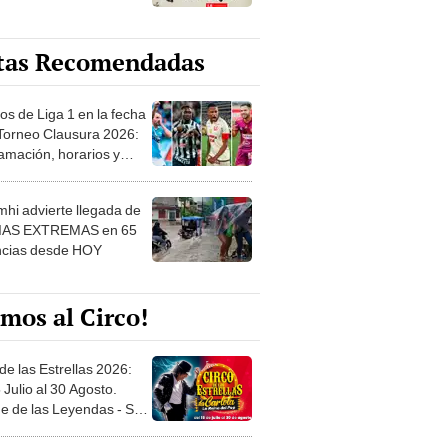
tas Recomendadas
os de Liga 1 en la fecha
 Torneo Clausura 2026:
amación, horarios y
 ver
hi advierte llegada de
IAS EXTREMAS en 65
ncias desde HOY
mos al Circo!
de las Estrellas 2026:
 Julio al 30 Agosto.
e de las Leyendas - San
l