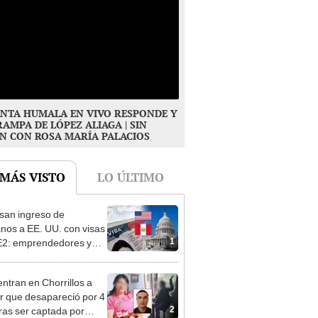
NTA HUMALA EN VIVO RESPONDE Y
RAMPA DE LÓPEZ ALIAGA | SIN
N CON ROSA MARÍA PALACIOS
 MÁS VISTO
LO ÚLTIMO
san ingreso de
nos a EE. UU. con visas
1
E2: emprendedores y
 serían los más
iciados
ntran en Chorrillos a
 que desapareció por 4
2
tras ser captada por