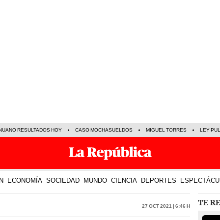
NUANO RESULTADOS HOY
CASO MOCHASUELDOS
MIGUEL TORRES
LEY PU
N
ECONOMÍA
SOCIEDAD
MUNDO
CIENCIA
DEPORTES
ESPECTÁCU
TE R
27 Oct 2021 | 6:46 h