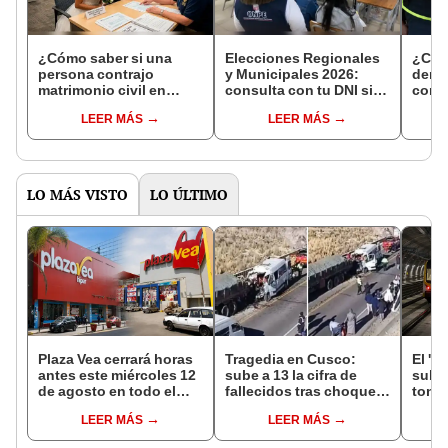
¿Cómo saber si una
Elecciones Regionales
¿Cóm
persona contrajo
y Municipales 2026:
denun
matrimonio civil en
consulta con tu DNI si
con 
Reniec?
fuiste elegido miembro
LEER MÁS
LEER MÁS
de mesa para este 4 de
octubre en el link oficial
de la ONPE
LO MÁS VISTO
LO ÚLTIMO
Plaza Vea cerrará horas
Tragedia en Cusco:
El 'm
antes este miércoles 12
sube a 13 la cifra de
subte
de agosto en todo el
fallecidos tras choque
tone
Perú: tiendas atenderán
entre miniván y tráiler en
const
LEER MÁS
LEER MÁS
hasta las 7 p.m.
Espinar
el Ca
últim