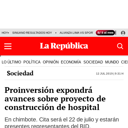
HOY
SINUANO RESULTADOS HOY
ALIANZA LIMA VS SPORT BOYS
JORGE MES
LO ÚLTIMO
POLÍTICA
OPINIÓN
ECONOMÍA
SOCIEDAD
MUNDO
CIE
Sociedad
12 Jul 2019 | 9:31 h
Proinversión expondrá
avances sobre proyecto de
construcción de hospital
En chimbote. Cita será el 22 de julio y estarán
presentes representantes del BID.