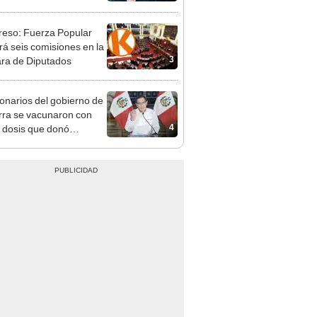
e deja sacar la vuelta"
eso: Fuerza Popular
ará seis comisiones en la
3
ra de Diputados
onarios del gobierno de
rra se vacunaron con
4
 dosis que donó
pharm