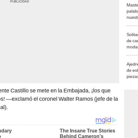
Maste
palab
nuest
Solita
de ca
moda.
demue
Ajedre
de es
piezas
consi
dente Castillo se mete en la Embajada, ¡los que
ros! —exclamó el coronel Walter Ramos (jefe de la
al).