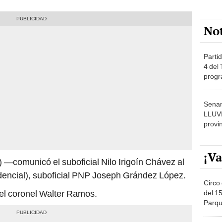
No
Partid
4 del
progr
dónde
Senam
LLUV
provi
¡Va
) —comunicó el suboficial Nilo Irigoín Chávez al
sidencial), suboficial PNP Joseph Grández López.
Circo 
l coronel Walter Ramos.
del 15
Parqu
Migue