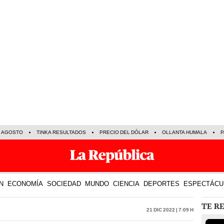
E AGOSTO
TINKA RESULTADOS
PRECIO DEL DÓLAR
OLLANTA HUMALA
P
N
ECONOMÍA
SOCIEDAD
MUNDO
CIENCIA
DEPORTES
ESPECTÁCU
TE R
21 Dic 2022 | 7:09 h