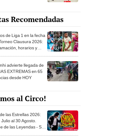
tas Recomendadas
os de Liga 1 en la fecha
 Torneo Clausura 2026:
amación, horarios y
 ver
hi advierte llegada de
IAS EXTREMAS en 65
ncias desde HOY
mos al Circo!
de las Estrellas 2026:
 Julio al 30 Agosto.
e de las Leyendas - San
l