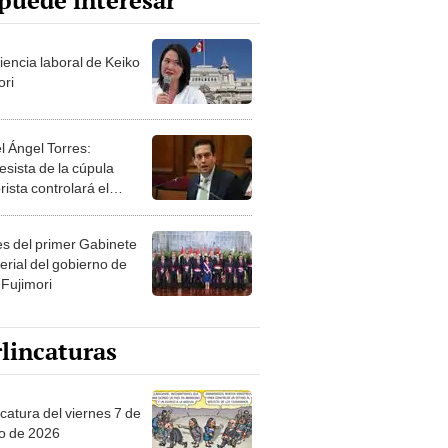
puede interesar
iencia laboral de Keiko
ori
l Ángel Torres:
esista de la cúpula
rista controlará el
r año del Senado
les del primer Gabinete
erial del gobierno de
 Fujimori
lincaturas
catura del viernes 7 de
o de 2026