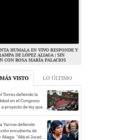
NTA HUMALA EN VIVO RESPONDE Y
RAMPA DE LÓPEZ ALIAGA | SIN
N CON ROSA MARÍA PALACIOS
 MÁS VISTO
LO ÚLTIMO
l Torres defiende la
alidad en el Congreso
1
e a proyecto de ley que
ea la presencialidad
 Yarrow defiende
cción encubierta de
2
 Aliaga: "Allá el Jurado