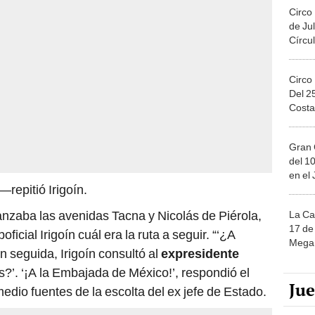
Circo
de Jul
Círcul
Circo
Del 2
Costa
Gran 
del 10
en el
repitió Irigoín.
canzaba las avenidas Tacna y Nicolás de Piérola,
La Ca
17 de 
ficial Irigoín cuál era la ruta a seguir. “‘¿A
Mega 
En seguida, Irigoín consultó al
expresidente
?’. ‘¡A la Embajada de México!’, respondió el
Ju
edio fuentes de la escolta del ex jefe de Estado.