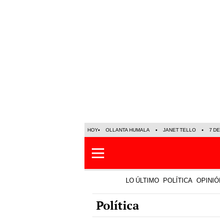
HOY
OLLANTA HUMALA
JANET TELLO
7 D
LO ÚLTIMO
POLÍTICA
OPINIÓ
Política