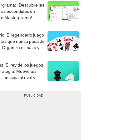
rgrama: ¡Descubre las
ras escondidas en
ro Mastergrama!
rio: El legendario juego
rtas que nunca pasa de
 Organiza el mazo y
stra tu habilidad.
z: El rey de los juegos
trategia. Mueve tus
, anticipa al rival y
gue el jaque mate.