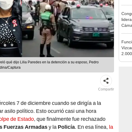
que s
Congr
lider
Cáma
Funci
Vizca
2.000
Sino
eló qué dijo Lilia Paredes en la detención a su esposo, Pedro
ndina/Captura
Compartir
rcoles 7 de diciembre cuando se dirigía a la
ar asilo político. Esto ocurrió casi una hora
golpe de Estado
, que finalmente fue rechazado
s Fuerzas Armadas
y la
Policía
. En esa línea,
la