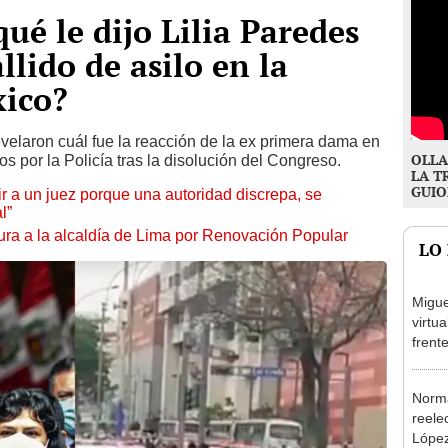
qué le dijo Lilia Paredes
llido de asilo en la
ico?
evelaron cuál fue la reacción de la ex primera dama en
OLLA
s por la Policía tras la disolución del Congreso.
LA T
GUIO
tuir a un juez porque una autoridad discrepa, se
l”
ura a la alcaldía de Lima por Renovación Popular
LO
Migue
virtu
frent
plant
Norma
reele
López