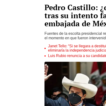
Pedro Castillo: ¿
tras su intento fa
embajada de Méx
Fuentes de la escolta presidencial r
el momento en que fueron intervenido
Janet Tello: “Si se llegara a desti
eliminaría la independencia judicia
Luis Rubio renuncia a su candidat